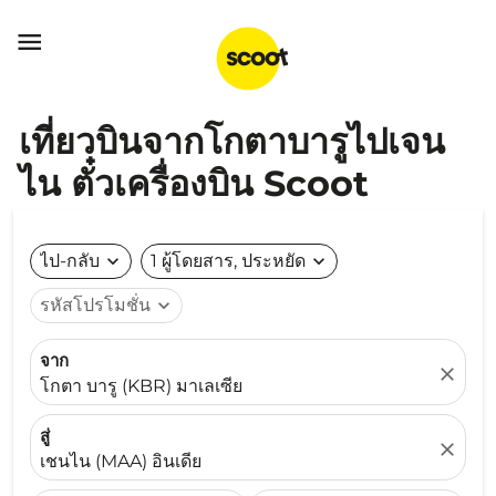

เที่ยวบินจากโกตาบารูไปเจน
ไน ตั๋วเครื่องบิน Scoot
ไป-กลับ
expand_more
1 ผู้โดยสาร, ประหยัด
expand_more
รหัสโปรโมชั่น
expand_more
จาก
close
โกตา บารู (KBR) มาเลเซีย
สู่
close
เชนไน (MAA) อินเดีย