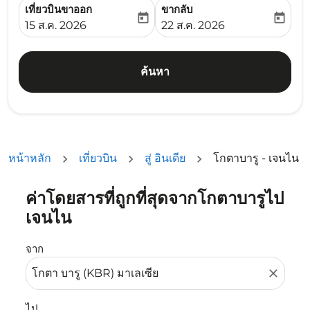
เที่ยวบินขาออก
ขากลับ
today
today
fc-booking-departure-date-aria-label
fc-booking-return-date-ari
15 ส.ค. 2026
22 ส.ค. 2026
ค้นหา
หน้าหลัก
เที่ยวบิน
สู่ อินเดีย
โกตาบารู - เจนไน
ค่าโดยสารที่ถูกที่สุดจากโกตาบารูไป
ลองอัปเดตเส้นทางของคุณ (ต้นทางและ/หรือปลายทาง) หรือเลื
เจนไน
จาก
close
ไป