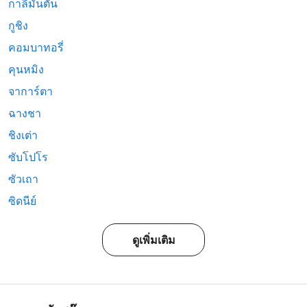
กาลีมันตัน
กูชิง
คอมบาทอรี่
คุนหมิง
จาการ์ตา
ฉางชา
ชิงเต่า
ซับโปโร
ซัวเถา
ซิดนีย์
ดูเพิ่มเติม