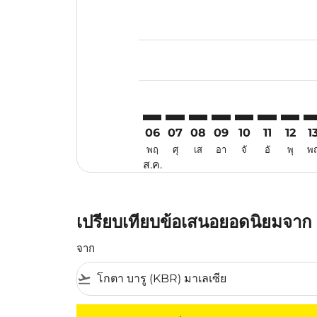
Displaying fares for สิงหาคม-202
KBR–JED: cmp-view-offers-discla
KBR–JED: cmp-view-offers-di
KBR–JED: cmp-view-offer
KBR–JED: cmp-view-o
KBR–JED: cmp-vi
KBR–JED: c
KBR–JE
KB
06
07
08
09
10
11
12
1
พฤ
ศุ
เส
อา
จั
อั
พุ
พ
ส.ค.
เปรียบเทียบข้อเสนอยอดนิยมจาก 
จาก
flight_takeoff
ไม่มีค่าโดยสารที่ตรงกับเกณฑ์การคัดกรองของค