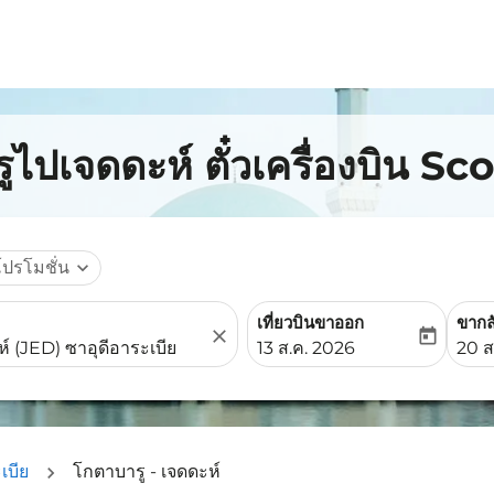
ูไปเจดดะห์ ตั๋วเครื่องบิน Sc
โปรโมชั่น
expand_more
เที่ยวบินขาออก
ขากล
close
today
fc-booking-departure-date-
fc-b
13 ส.ค. 2026
20 ส
เบีย
โกตาบารู - เจดดะห์