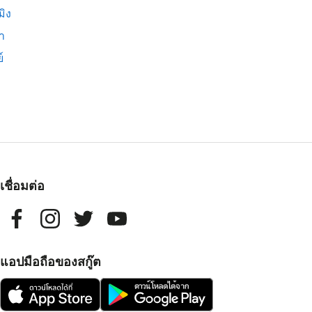
มิง
่า
์
เชื่อมต่อ
แอปมือถือของสกู๊ต