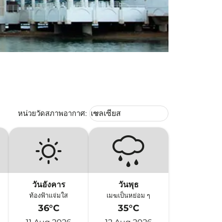
Weather unit option เซลเซียส Selec
หน่วยวัดสภาพอากาศ
:
เซลเซียส
keyboard_arrow_down
วันอังคาร
วันพุธ
ท้องฟ้าแจ่มใส
เมฆเป็นหย่อม ๆ
36°C
35°C