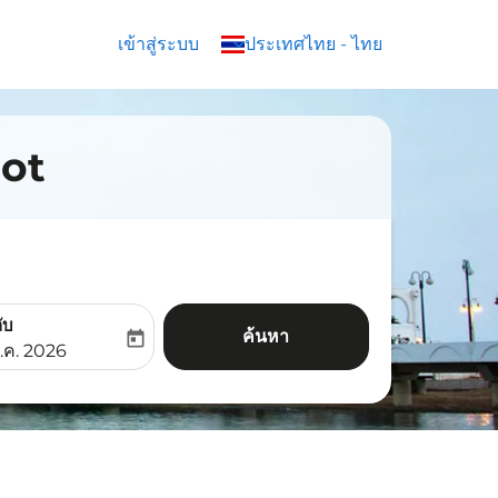
เข้าสู่ระบบ
keyboard_arrow_down
ประเทศไทย
-
ไทย
oot
ับ
ค้นหา
today
aria-label
ooking-return-date-aria-label
.ค. 2026