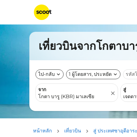
เที่ยวบินจากโกตาบาร
ไป-กลับ
expand_more
1 ผู้โดยสาร, ประหยัด
expand_more
รหัส
จาก
สู่
close
หน้าหลัก
เที่ยวบิน
สู่ ประเทศซาอุดีอาระ