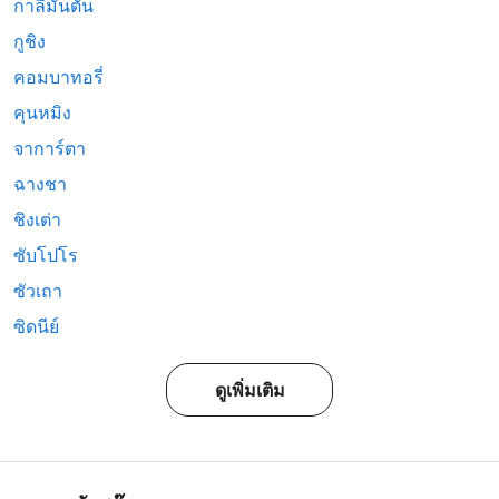
กาลีมันตัน
กูชิง
คอมบาทอรี่
คุนหมิง
จาการ์ตา
ฉางชา
ชิงเต่า
ซับโปโร
ซัวเถา
ซิดนีย์
ดูเพิ่มเติม