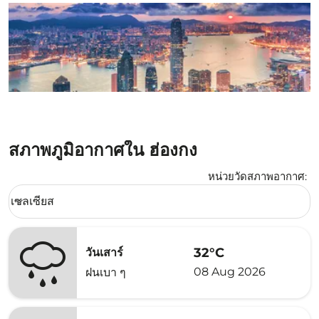
สภาพภูมิอากาศใน ฮ่องกง
หน่วยวัดสภาพอากาศ
:
Weather unit option เซลเซียส Selected
เซลเซียส
keyboard_arrow_down
32°C
วันเสาร์
08 Aug 2026
ฝนเบา ๆ