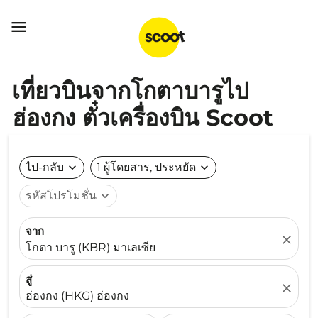

เที่ยวบินจากโกตาบารูไป
ฮ่องกง ตั๋วเครื่องบิน Scoot
ไป-กลับ
expand_more
1 ผู้โดยสาร, ประหยัด
expand_more
รหัสโปรโมชั่น
expand_more
จาก
close
โกตา บารู (KBR) มาเลเซีย
สู่
close
ฮ่องกง (HKG) ฮ่องกง