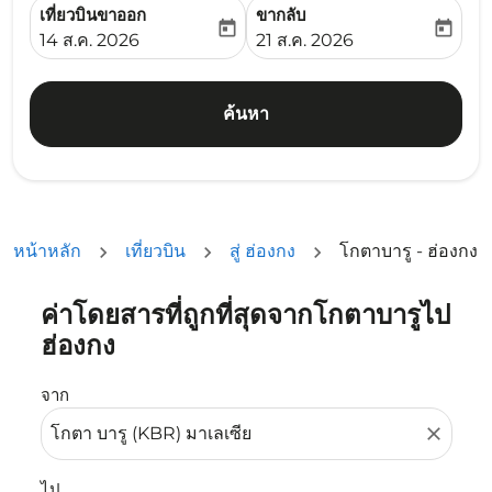
เที่ยวบินขาออก
ขากลับ
today
today
fc-booking-departure-date-aria-label
fc-booking-return-date-ari
14 ส.ค. 2026
21 ส.ค. 2026
ค้นหา
หน้าหลัก
เที่ยวบิน
สู่ ฮ่องกง
โกตาบารู - ฮ่องกง
ค่าโดยสารที่ถูกที่สุดจากโกตาบารูไป
ลองอัปเดตเส้นทางของคุณ (ต้นทางและ/หรือปลายทาง) หรือเลื
ฮ่องกง
จาก
close
ไป