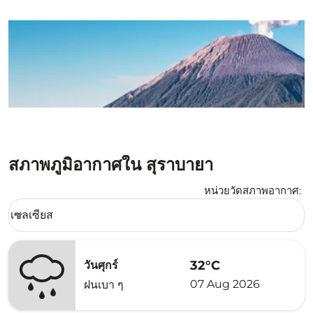
สภาพภูมิอากาศใน สุราบายา
หน่วยวัดสภาพอากาศ
:
Weather unit option เซลเซียส Selected
เซลเซียส
keyboard_arrow_down
32°C
วันศุกร์
07 Aug 2026
ฝนเบา ๆ