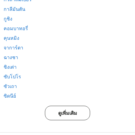
กาลีมันตัน
กูชิง
คอมบาทอรี่
คุนหมิง
จาการ์ตา
ฉางชา
ชิงเต่า
ซับโปโร
ซัวเถา
ซิดนีย์
ดูเพิ่มเติม