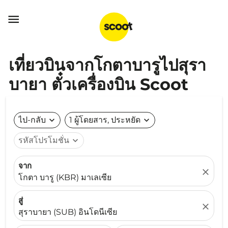

เที่ยวบินจากโกตาบารูไปสุรา
บายา ตั๋วเครื่องบิน Scoot
ไป-กลับ
expand_more
1 ผู้โดยสาร, ประหยัด
expand_more
รหัสโปรโมชั่น
expand_more
จาก
close
โกตา บารู (KBR) มาเลเซีย
สู่
close
สุราบายา (SUB) อินโดนีเซีย