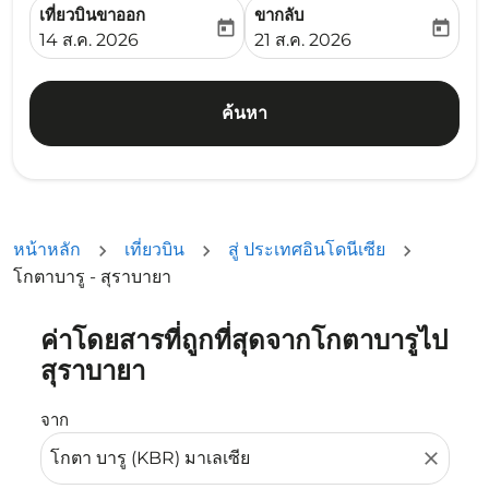
เที่ยวบินขาออก
ขากลับ
today
today
fc-booking-departure-date-aria-label
fc-booking-return-date-ari
14 ส.ค. 2026
21 ส.ค. 2026
ค้นหา
หน้าหลัก
เที่ยวบิน
สู่ ประเทศอินโดนีเซีย
โกตาบารู - สุราบายา
ค่าโดยสารที่ถูกที่สุดจากโกตาบารูไป
ลองอัปเดตเส้นทางของคุณ (ต้นทางและ/หรือปลายทาง) หรือเลื
สุราบายา
จาก
close