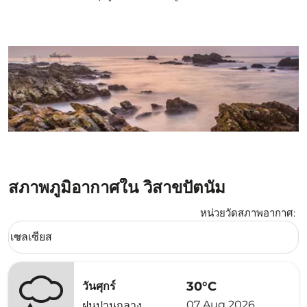
สภาพภูมิอากาศใน วิสาขปัตนัม
หน่วยวัดสภาพอากาศ
:
Weather unit option เซลเซียส Selected
เซลเซียส
keyboard_arrow_down
30°C
วันศุกร์
07 Aug 2026
ฝนปานกลาง