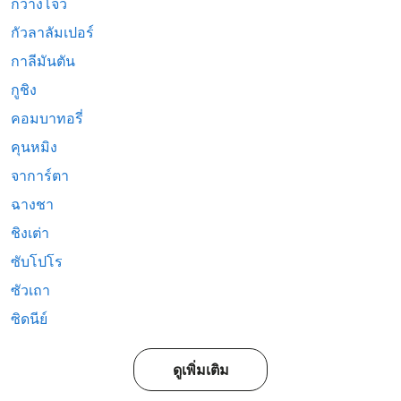
กวางโจว
กัวลาลัมเปอร์
กาลีมันตัน
กูชิง
คอมบาทอรี่
คุนหมิง
จาการ์ตา
ฉางชา
ชิงเต่า
ซับโปโร
ซัวเถา
ซิดนีย์
ดูเพิ่มเติม