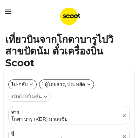

เที่ยวบินจากโกตาบารูไปวิ
สาขปัตนัม ตั๋วเครื่องบิน
Scoot
ไป-กลับ
expand_more
1 ผู้โดยสาร, ประหยัด
expand_more
รหัสโปรโมชั่น
expand_more
จาก
close
โกตา บารู (KBR) มาเลเซีย
สู่
close