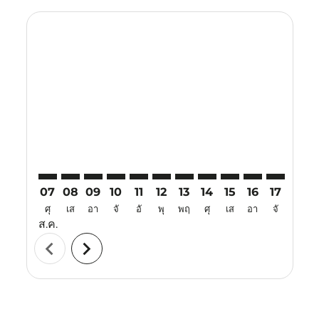
Displaying fares for สิงหาคม-2026
KBR–VTZ: cmp-view-offers-disclaimer. ค้นหาข้อเสนอ
KBR–VTZ: cmp-view-offers-disclaimer. ค้นหาข้อเ
KBR–VTZ: cmp-view-offers-disclaimer. ค้นหา
KBR–VTZ: cmp-view-offers-disclaimer. ค
KBR–VTZ: cmp-view-offers-disclaime
KBR–VTZ: cmp-view-offers-discl
KBR–VTZ: cmp-view-offers-d
KBR–VTZ: cmp-view-off
KBR–VTZ: cmp-view
KBR–VTZ: cmp-
KBR–VTZ: 
KBR–V
K
07
08
09
10
11
12
13
14
15
16
17
18
ศุ
เส
อา
จั
อั
พุ
พฤ
ศุ
เส
อา
จั
อั
ส.ค.
chevron_left
chevron_right