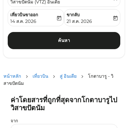
วิสาขปัตนัม (VTZ) อินเดีย
เที่ยวบินขาออก
ขากลับ
today
today
fc-booking-departure-date-aria-label
fc-booking-return-date-ari
14 ส.ค. 2026
21 ส.ค. 2026
ค้นหา
หน้าหลัก
เที่ยวบิน
สู่ อินเดีย
โกตาบารู - วิ
สาขปัตนัม
ค่าโดยสารที่ถูกที่สุดจากโกตาบารูไป
ลองอัปเดตเส้นทางของคุณ (ต้นทางและ/หรือปลายทาง) หรือเลื
วิสาขปัตนัม
จาก