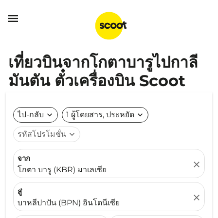

เที่ยวบินจากโกตาบารูไปกาลี
มันตัน ตั๋วเครื่องบิน Scoot
ไป-กลับ
expand_more
1 ผู้โดยสาร, ประหยัด
expand_more
รหัสโปรโมชั่น
expand_more
จาก
close
โกตา บารู (KBR) มาเลเซีย
สู่
close
บาหลีปาปัน (BPN) อินโดนีเซีย