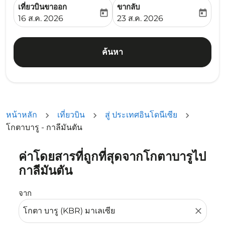
เที่ยวบินขาออก
ขากลับ
today
today
fc-booking-departure-date-aria-label
fc-booking-return-date-ari
16 ส.ค. 2026
23 ส.ค. 2026
ค้นหา
หน้าหลัก
เที่ยวบิน
สู่ ประเทศอินโดนีเซีย
โกตาบารู - กาลีมันตัน
ค่าโดยสารที่ถูกที่สุดจากโกตาบารูไป
ลองอัปเดตเส้นทางของคุณ (ต้นทางและ/หรือปลายทาง) หรือเลื
กาลีมันตัน
จาก
close