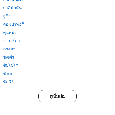
กาลีมันตัน
กูชิง
คอมบาทอรี่
คุนหมิง
จาการ์ตา
ฉางชา
ชิงเต่า
ซับโปโร
ซัวเถา
ซิดนีย์
ดูเพิ่มเติม