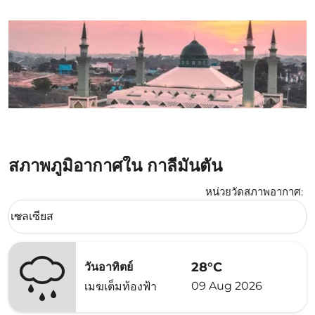
สภาพภูมิอากาศใน กาลีมันตัน
หน่วยวัดสภาพอากาศ
:
Weather unit option เซลเซียส Selected
เซลเซียส
keyboard_arrow_down
28°C
วันอาทิตย์
09 Aug 2026
เมฆเต็มท้องฟ้า