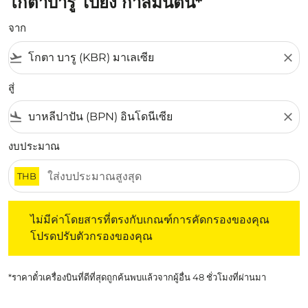
โกตาบารู ไปยัง กาลีมันตัน*
จาก
flight_takeoff
close
สู่
flight_land
close
งบประมาณ
THB
ไม่มีค่าโดยสารที่ตรงกับเกณฑ์การคัดกรองของคุณ โปรดปรับต
ไม่มีค่าโดยสารที่ตรงกับเกณฑ์การคัดกรองของคุณ
โปรดปรับตัวกรองของคุณ
*ราคาตั๋วเครื่องบินที่ดีที่สุดถูกค้นพบแล้วจากผู้อื่น 48 ชั่วโมงที่ผ่านมา