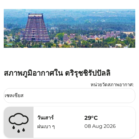
สภาพภูมิอากาศใน ตริรุชชิรัปปัลลิ
หน่วยวัดสภาพอากาศ
:
Weather unit option เซลเซียส Selected
เซลเซียส
keyboard_arrow_down
29°C
วันเสาร์
08 Aug 2026
ฝนเบา ๆ