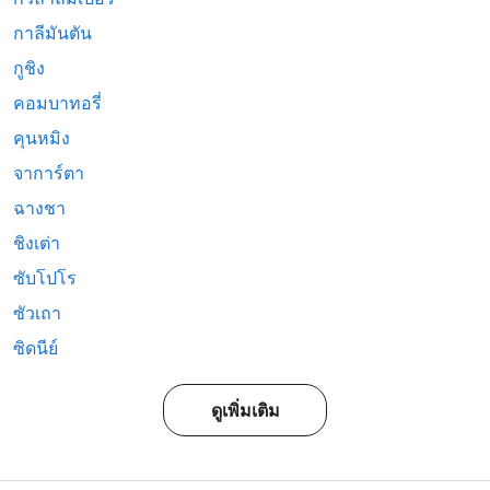
กาลีมันตัน
กูชิง
คอมบาทอรี่
คุนหมิง
จาการ์ตา
ฉางชา
ชิงเต่า
ซับโปโร
ซัวเถา
ซิดนีย์
ดูเพิ่มเติม