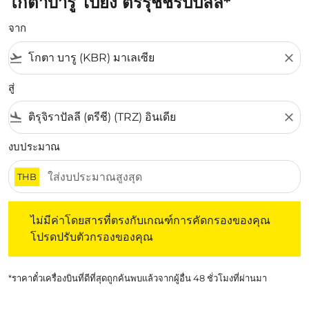
โกตาบารู ไปยัง ตริรุชชิรัปปัลลิ*
จาก
flight_takeoff
close
สู่
flight_land
close
งบประมาณ
THB
ไม่มีค่าโดยสารที่ตรงกับเกณฑ์การคัดกรองของคุณ โปรดปรับต
ไม่มีค่าโดยสารที่ตรงกับเกณฑ์การคัดกรองของคุณ
โปรดปรับตัวกรองของคุณ
*ราคาตั๋วเครื่องบินที่ดีที่สุดถูกค้นพบแล้วจากผู้อื่น 48 ชั่วโมงที่ผ่านมา