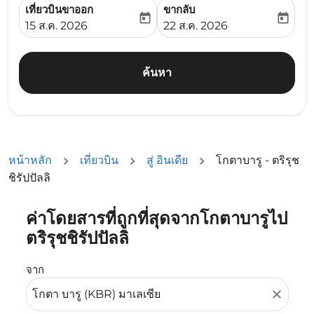
เที่ยวบินขาออก
ขากลับ
today
today
fc-booking-departure-date-aria-label
fc-booking-return-date-ari
15 ส.ค. 2026
22 ส.ค. 2026
ค้นหา
หน้าหลัก
เที่ยวบิน
สู่ อินเดีย
โกตาบารู - ตริรุช
ชิรัปปัลลิ
ค่าโดยสารที่ถูกที่สุดจากโกตาบารูไป
ลองอัปเดตเส้นทางของคุณ (ต้นทางและ/หรือปลายทาง) หรือเลื
ตริรุชชิรัปปัลลิ
จาก
close