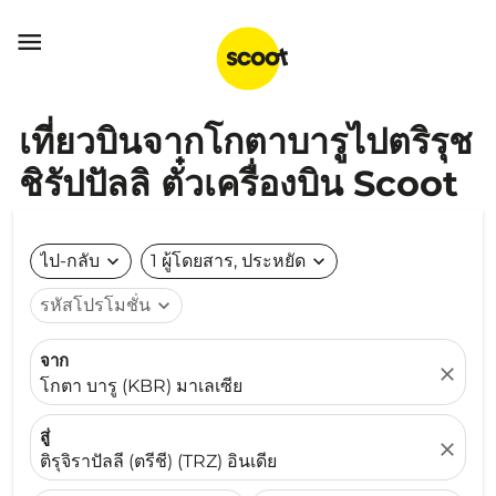

เที่ยวบินจากโกตาบารูไปตริรุช
ชิรัปปัลลิ ตั๋วเครื่องบิน Scoot
ไป-กลับ
expand_more
1 ผู้โดยสาร, ประหยัด
expand_more
รหัสโปรโมชั่น
expand_more
จาก
close
โกตา บารู (KBR) มาเลเซีย
สู่
close
ติรุจิราปัลลี (ตรีชี) (TRZ) อินเดีย