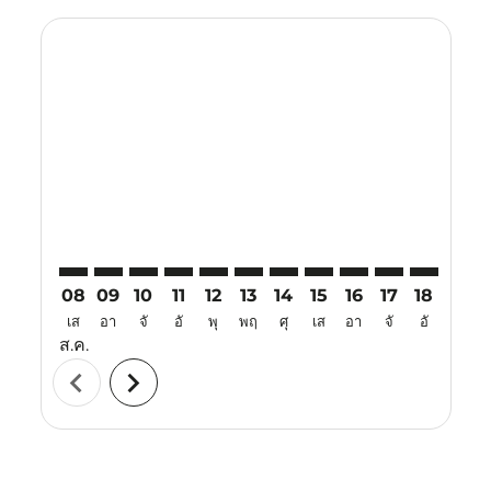
Displaying fares for สิงหาคม-2026
BKI–CJB: cmp-view-offers-disclaimer. ค้นหาข้อเสนอ
BKI–CJB: cmp-view-offers-disclaimer. ค้นหาข้อเส
BKI–CJB: cmp-view-offers-disclaimer. ค้นหาข
BKI–CJB: cmp-view-offers-disclaimer. ค้
BKI–CJB: cmp-view-offers-disclaimer
BKI–CJB: cmp-view-offers-discl
BKI–CJB: cmp-view-offers-d
BKI–CJB: cmp-view-offe
BKI–CJB: cmp-view-
BKI–CJB: cmp-v
BKI–CJB: 
BKI–C
B
08
09
10
11
12
13
14
15
16
17
18
19
เส
อา
จั
อั
พุ
พฤ
ศุ
เส
อา
จั
อั
พุ
ส.ค.
chevron_left
chevron_right