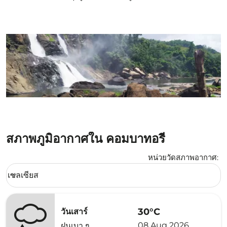
สภาพภูมิอากาศใน คอมบาทอรี่
หน่วยวัดสภาพอากาศ
:
Weather unit option เซลเซียส Selected
เซลเซียส
keyboard_arrow_down
30°C
วันเสาร์
08 Aug 2026
ฝนเบา ๆ