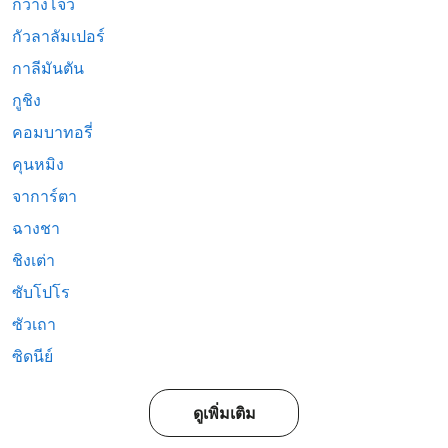
กวางโจว
กัวลาลัมเปอร์
กาลีมันตัน
กูชิง
คอมบาทอรี่
คุนหมิง
จาการ์ตา
ฉางชา
ชิงเต่า
ซับโปโร
ซัวเถา
ซิดนีย์
ดูเพิ่มเติม