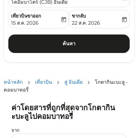
โคอิมบาโตร์ (CJB) อินเดีย
เที่ยวบินขาออก
ขากลับ
today
today
fc-booking-departure-date-aria-label
fc-booking-return-date-ari
15 ส.ค. 2026
22 ส.ค. 2026
ค้นหา
หน้าหลัก
เที่ยวบิน
สู่ อินเดีย
โกตากินะบะลู -
คอมบาทอรี่
ค่าโดยสารที่ถูกที่สุดจากโกตากิน
ลองอัปเดตเส้นทางของคุณ (ต้นทางและ/หรือปลายทาง) หรือเลื
ะบะลูไปคอมบาทอรี่
จาก