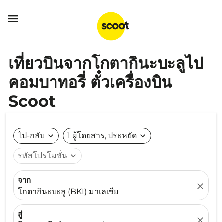

เที่ยวบินจากโกตากินะบะลูไป
คอมบาทอรี่ ตั๋วเครื่องบิน
Scoot
ไป-กลับ
expand_more
1 ผู้โดยสาร, ประหยัด
expand_more
รหัสโปรโมชั่น
expand_more
จาก
close
โกตากินะบะลู (BKI) มาเลเซีย
สู่
close