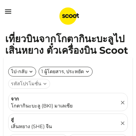

เที่ยวบินจากโกตากินะบะลูไป
เสิ่นหยาง ตั๋วเครื่องบิน Scoot
ไป-กลับ
expand_more
1 ผู้โดยสาร, ประหยัด
expand_more
รหัสโปรโมชั่น
expand_more
จาก
close
โกตากินะบะลู (BKI) มาเลเซีย
สู่
close
เสิ่นหยาง (SHE) จีน