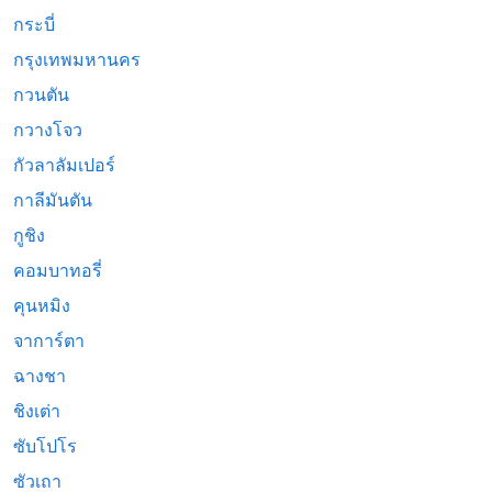
กระบี่
กรุงเทพมหานคร
กวนตัน
กวางโจว
กัวลาลัมเปอร์
กาลีมันตัน
กูชิง
คอมบาทอรี่
คุนหมิง
จาการ์ตา
ฉางชา
ชิงเต่า
ซับโปโร
ซัวเถา