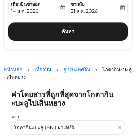
เที่ยวบินขาออก
ขากลับ
today
today
fc-booking-departure-date-aria-label
fc-booking-return-date-ari
14 ส.ค. 2026
21 ส.ค. 2026
ค้นหา
หน้าหลัก
เที่ยวบิน
สู่ ประเทศจีน
โกตากินะบะลู
- เสิ่นหยาง
ค่าโดยสารที่ถูกที่สุดจากโกตากิน
ลองอัปเดตเส้นทางของคุณ (ต้นทางและ/หรือปลายทาง) หรือเลื
ะบะลูไปเสิ่นหยาง
จาก
close