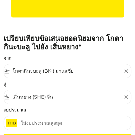
เปรียบเทียบข้อเสนอยอดนิยมจาก โกตา
กินะบะลู ไปยัง เสิ่นหยาง*
จาก
flight_takeoff
close
สู่
flight_land
close
งบประมาณ
THB