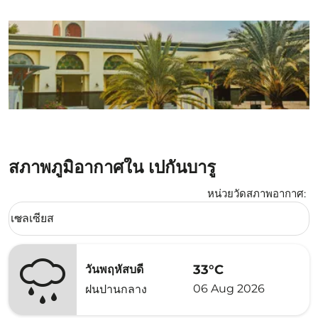
สภาพภูมิอากาศใน เปกันบารู
หน่วยวัดสภาพอากาศ
:
Weather unit option เซลเซียส Selected
เซลเซียส
keyboard_arrow_down
33°C
วันพฤหัสบดี
06 Aug 2026
ฝนปานกลาง