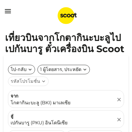

เที่ยวบินจากโกตากินะบะลูไป
เปกันบารู ตั๋วเครื่องบิน Scoot
ไป-กลับ
expand_more
1 ผู้โดยสาร, ประหยัด
expand_more
รหัสโปรโมชั่น
expand_more
จาก
close
โกตากินะบะลู (BKI) มาเลเซีย
สู่
close
เปกันบารู (PKU) อินโดนีเซีย