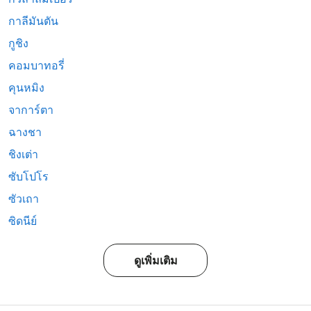
กาลีมันตัน
กูชิง
คอมบาทอรี่
คุนหมิง
จาการ์ตา
ฉางชา
ชิงเต่า
ซับโปโร
ซัวเถา
ซิดนีย์
ดูเพิ่มเติม