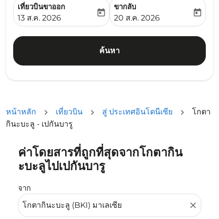
เที่ยวบินขาออก
ขากลับ
today
today
fc-booking-departure-date-aria-label
fc-booking-return-date-ari
13 ส.ค. 2026
20 ส.ค. 2026
ค้นหา
หน้าหลัก
เที่ยวบิน
สู่ ประเทศอินโดนีเซีย
โกตา
กินะบะลู - เปกันบารู
ค่าโดยสารที่ถูกที่สุดจากโกตากิน
ลองอัปเดตเส้นทางของคุณ (ต้นทางและ/หรือปลายทาง) หรือเลื
ะบะลูไปเปกันบารู
จาก
close