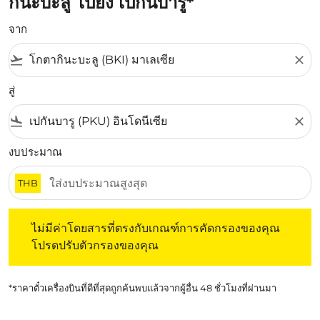
กินะบะลู ไปยัง เปกันบารู*
จาก
flight_takeoff
close
สู่
flight_land
close
งบประมาณ
THB
ไม่มีค่าโดยสารที่ตรงกับเกณฑ์การคัดกรองของคุณ โปรดปรับต
ไม่มีค่าโดยสารที่ตรงกับเกณฑ์การคัดกรองของคุณ
โปรดปรับตัวกรองของคุณ
*ราคาตั๋วเครื่องบินที่ดีที่สุดถูกค้นพบแล้วจากผู้อื่น 48 ชั่วโมงที่ผ่านมา