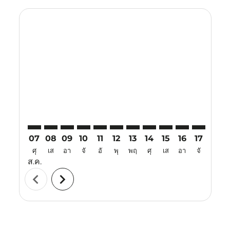
Displaying fares for สิงหาคม-2026
BKI–TJQ: cmp-view-offers-disclaimer. ค้นหาข้อเสนอ
BKI–TJQ: cmp-view-offers-disclaimer. ค้นหาข้อเส
BKI–TJQ: cmp-view-offers-disclaimer. ค้นหาข
BKI–TJQ: cmp-view-offers-disclaimer. ค้
BKI–TJQ: cmp-view-offers-disclaime
BKI–TJQ: cmp-view-offers-discl
BKI–TJQ: cmp-view-offers-d
BKI–TJQ: cmp-view-offe
BKI–TJQ: cmp-view-
BKI–TJQ: cmp-v
BKI–TJQ: 
BKI–T
B
07
08
09
10
11
12
13
14
15
16
17
18
ศุ
เส
อา
จั
อั
พุ
พฤ
ศุ
เส
อา
จั
อั
ส.ค.
chevron_left
chevron_right