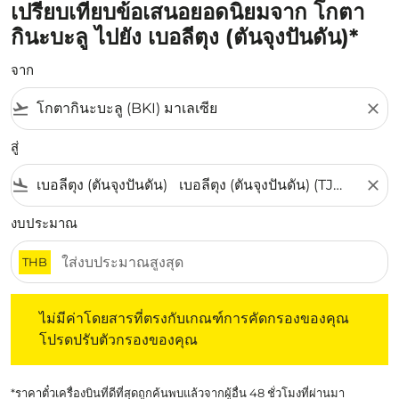
เปรียบเทียบข้อเสนอยอดนิยมจาก โกตา
กินะบะลู ไปยัง เบอลีตุง (ตันจุงปันดัน)*
จาก
flight_takeoff
close
สู่
flight_land
close
งบประมาณ
THB
ไม่มีค่าโดยสารที่ตรงกับเกณฑ์การคัดกรองของคุณ โปรดปรับต
ไม่มีค่าโดยสารที่ตรงกับเกณฑ์การคัดกรองของคุณ
โปรดปรับตัวกรองของคุณ
*ราคาตั๋วเครื่องบินที่ดีที่สุดถูกค้นพบแล้วจากผู้อื่น 48 ชั่วโมงที่ผ่านมา