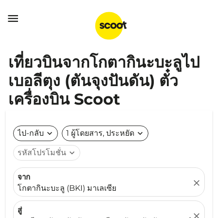

เที่ยวบินจากโกตากินะบะลูไป
เบอลีตุง (ตันจุงปันดัน) ตั๋ว
เครื่องบิน Scoot
ไป-กลับ
expand_more
1 ผู้โดยสาร, ประหยัด
expand_more
รหัสโปรโมชั่น
expand_more
จาก
close
โกตากินะบะลู (BKI) มาเลเซีย
สู่
close