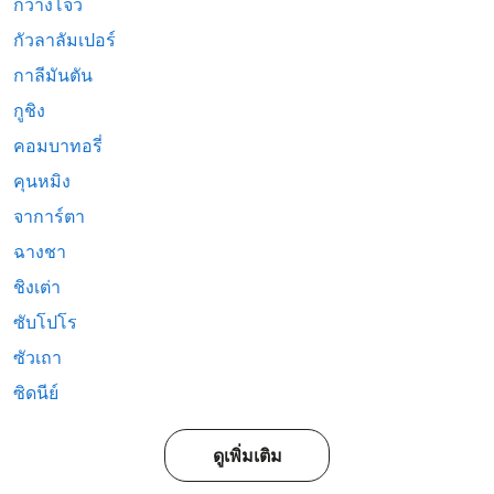
กวางโจว
กัวลาลัมเปอร์
กาลีมันตัน
กูชิง
คอมบาทอรี่
คุนหมิง
จาการ์ตา
ฉางชา
ชิงเต่า
ซับโปโร
ซัวเถา
ซิดนีย์
ดูเพิ่มเติม