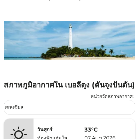
สภาพภูมิอากาศใน เบอลีตุง (ตันจุงปันดัน)
หน่วยวัดสภาพอากาศ
:
Weather unit option เซลเซียส Selected
เซลเซียส
keyboard_arrow_down
33°C
วันศุกร์
07 Aug 2026
ท้องฟ้าแจ่มใส