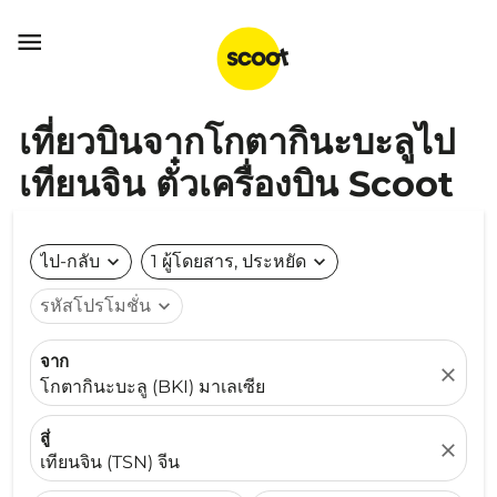

เที่ยวบินจากโกตากินะบะลูไป
เทียนจิน ตั๋วเครื่องบิน Scoot
ไป-กลับ
expand_more
1 ผู้โดยสาร, ประหยัด
expand_more
รหัสโปรโมชั่น
expand_more
จาก
close
โกตากินะบะลู (BKI) มาเลเซีย
สู่
close
เทียนจิน (TSN) จีน