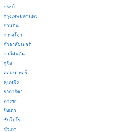
กระบี่
กรุงเทพมหานคร
กวนตัน
กวางโจว
กัวลาลัมเปอร์
กาลีมันตัน
กูชิง
คอมบาทอรี่
คุนหมิง
จาการ์ตา
ฉางชา
ชิงเต่า
ซับโปโร
ซัวเถา