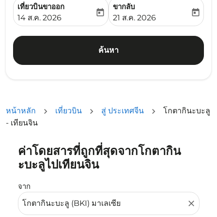
เที่ยวบินขาออก
ขากลับ
today
today
fc-booking-departure-date-aria-label
fc-booking-return-date-ari
14 ส.ค. 2026
21 ส.ค. 2026
ค้นหา
หน้าหลัก
เที่ยวบิน
สู่ ประเทศจีน
โกตากินะบะลู
- เทียนจิน
ค่าโดยสารที่ถูกที่สุดจากโกตากิน
ลองอัปเดตเส้นทางของคุณ (ต้นทางและ/หรือปลายทาง) หรือเลื
ะบะลูไปเทียนจิน
จาก
close