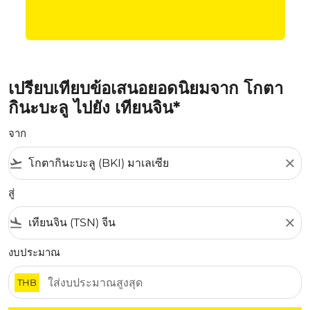
เปรียบเทียบข้อเสนอยอดนิยมจาก โกตา
กินะบะลู ไปยัง เทียนจิน*
จาก
flight_takeoff
close
สู่
flight_land
close
งบประมาณ
THB