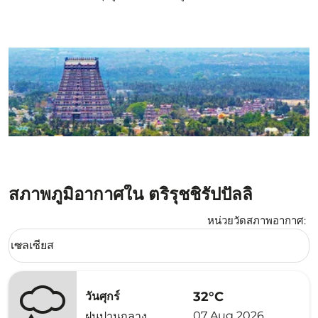
สภาพภูมิอากาศใน ตริรุชชิรัปปัลลิ
หน่วยวัดสภาพอากาศ
:
Weather unit option เซลเซียส Selected
เซลเซียส
keyboard_arrow_down
32°C
วันศุกร์
07 Aug 2026
ฝนปานกลาง