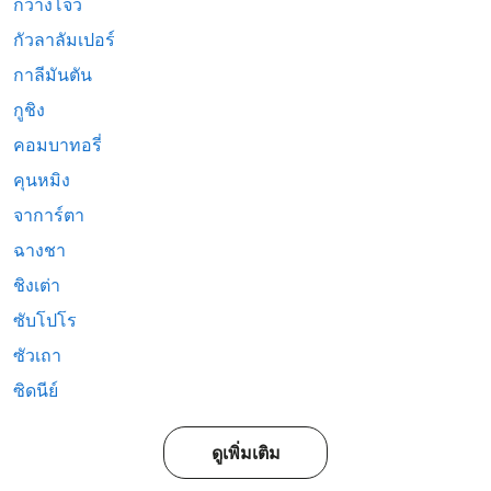
กวางโจว
กัวลาลัมเปอร์
กาลีมันตัน
กูชิง
คอมบาทอรี่
คุนหมิง
จาการ์ตา
ฉางชา
ชิงเต่า
ซับโปโร
ซัวเถา
ซิดนีย์
ดูเพิ่มเติม