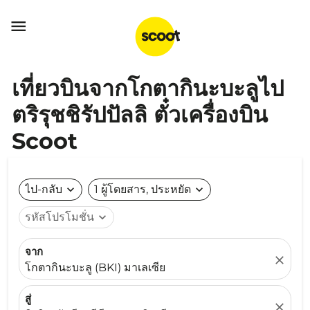

เที่ยวบินจากโกตากินะบะลูไป
ตริรุชชิรัปปัลลิ ตั๋วเครื่องบิน
Scoot
ไป-กลับ
expand_more
1 ผู้โดยสาร, ประหยัด
expand_more
รหัสโปรโมชั่น
expand_more
จาก
close
โกตากินะบะลู (BKI) มาเลเซีย
สู่
close