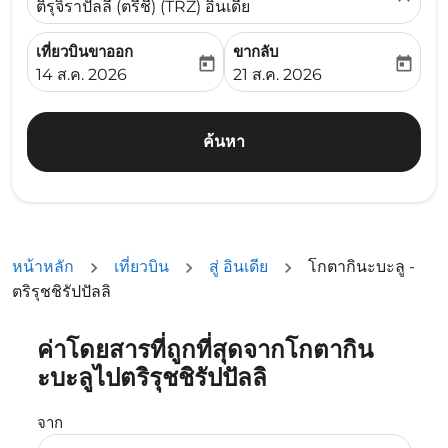
ติรุจิราปัลลี (ตรีชี) (TRZ) อินเดีย
เที่ยวบินขาออก
ขากลับ
today
today
fc-booking-departure-date-aria-label
fc-booking-return-date-ari
14 ส.ค. 2026
21 ส.ค. 2026
ค้นหา
หน้าหลัก
เที่ยวบิน
สู่ อินเดีย
โกตากินะบะลู -
ตริรุชชิรัปปัลลิ
ค่าโดยสารที่ถูกที่สุดจากโกตากิน
ลองอัปเดตเส้นทางของคุณ (ต้นทางและ/หรือปลายทาง) หรือเลื
ะบะลูไปตริรุชชิรัปปัลลิ
จาก