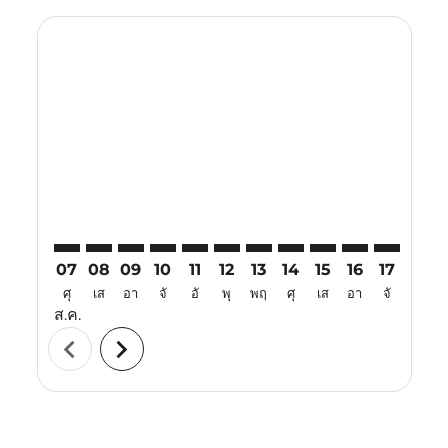
Displaying fares for สิงหาคม-2026
BKI–TRZ: cmp-view-offers-disclaimer. ค้นหาข้อเสนอ
BKI–TRZ: cmp-view-offers-disclaimer. ค้นหาข้อเส
BKI–TRZ: cmp-view-offers-disclaimer. ค้นหาข
BKI–TRZ: cmp-view-offers-disclaimer. ค
BKI–TRZ: cmp-view-offers-disclaime
BKI–TRZ: cmp-view-offers-discl
BKI–TRZ: cmp-view-offers-d
BKI–TRZ: cmp-view-offe
BKI–TRZ: cmp-view-
BKI–TRZ: cmp-
BKI–TRZ: 
BKI–T
B
07
08
09
10
11
12
13
14
15
16
17
18
ศุ
เส
อา
จั
อั
พุ
พฤ
ศุ
เส
อา
จั
อั
ส.ค.
chevron_left
chevron_right