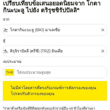
เปรียบเทียบข้อเสนอยอดนิยมจาก โกตา
กินะบะลู ไปยัง ตริรุชชิรัปปัลลิ*
จาก
flight_takeoff
close
สู่
flight_land
close
งบประมาณ
THB
ไม่มีค่าโดยสารที่ตรงกับเกณฑ์การคัดกรองของคุณ โปรดปรับต
ไม่มีค่าโดยสารที่ตรงกับเกณฑ์การคัดกรองของคุณ
โปรดปรับตัวกรองของคุณ
*ราคาตั๋วเครื่องบินที่ดีที่สุดถูกค้นพบแล้วจากผู้อื่น 48 ชั่วโมงที่ผ่านมา