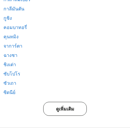
กาลีมันตัน
กูชิง
คอมบาทอรี่
คุนหมิง
จาการ์ตา
ฉางชา
ชิงเต่า
ซับโปโร
ซัวเถา
ซิดนีย์
ดูเพิ่มเติม