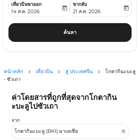
เที่ยวบินขาออก
ขากลับ
today
today
fc-booking-departure-date-aria-label
fc-booking-return-date-ari
14 ส.ค. 2026
21 ส.ค. 2026
ค้นหา
หน้าหลัก
เที่ยวบิน
สู่ ประเทศจีน
โกตากินะบะลู
- ซัวเถา
ค่าโดยสารที่ถูกที่สุดจากโกตากิน
ลองอัปเดตเส้นทางของคุณ (ต้นทางและ/หรือปลายทาง) หรือเลื
ะบะลูไปซัวเถา
จาก
close