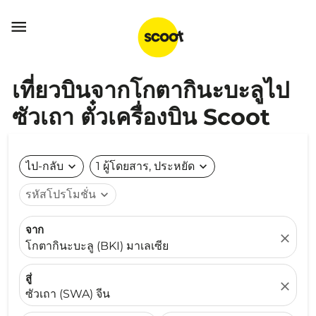

เที่ยวบินจากโกตากินะบะลูไป
ซัวเถา ตั๋วเครื่องบิน Scoot
ไป-กลับ
expand_more
1 ผู้โดยสาร, ประหยัด
expand_more
รหัสโปรโมชั่น
expand_more
จาก
close
โกตากินะบะลู (BKI) มาเลเซีย
สู่
close
ซัวเถา (SWA) จีน