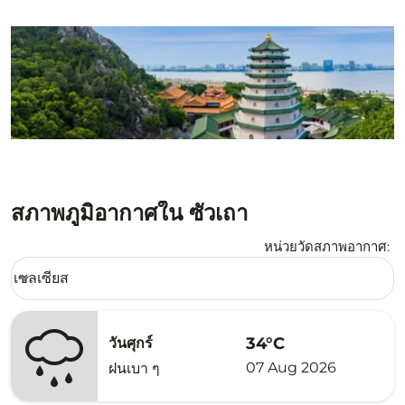
สภาพภูมิอากาศใน ซัวเถา
หน่วยวัดสภาพอากาศ
:
Weather unit option เซลเซียส Selected
เซลเซียส
keyboard_arrow_down
34°C
วันศุกร์
07 Aug 2026
ฝนเบา ๆ