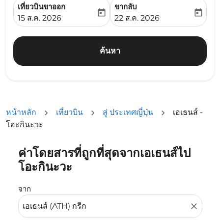
เที่ยวบินขาออก
ขากลับ
today
today
fc-booking-departure-date-aria-label
fc-booking-return-date-ari
15 ส.ค. 2026
22 ส.ค. 2026
ค้นหา
หน้าหลัก
เที่ยวบิน
สู่ ประเทศญี่ปุ่น
เอเธนส์ -
โอะกินะวะ
ค่าโดยสารที่ถูกที่สุดจากเอเธนส์ไป
ลองอัปเดตเส้นทางของคุณ (ต้นทางและ/หรือปลายทาง) หรือเลื
โอะกินะวะ
จาก
close