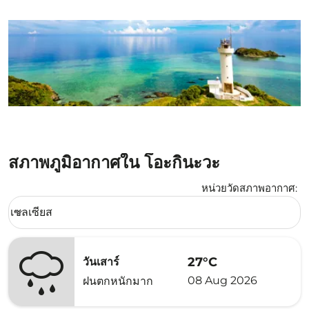
สภาพภูมิอากาศใน โอะกินะวะ
หน่วยวัดสภาพอากาศ
:
Weather unit option เซลเซียส Selected
เซลเซียส
keyboard_arrow_down
27°C
วันเสาร์
08 Aug 2026
ฝนตกหนักมาก