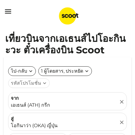

เที่ยวบินจากเอเธนส์ไปโอะกิน
ะวะ ตั๋วเครื่องบิน Scoot
ไป-กลับ
expand_more
1 ผู้โดยสาร, ประหยัด
expand_more
รหัสโปรโมชั่น
expand_more
จาก
close
เอเธนส์ (ATH) กรีก
สู่
close
โอกินาว่า (OKA) ญี่ปุ่น