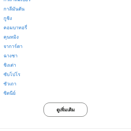
กาลีมันตัน
กูชิง
คอมบาทอรี่
คุนหมิง
จาการ์ตา
ฉางชา
ชิงเต่า
ซับโปโร
ซัวเถา
ซิดนีย์
ดูเพิ่มเติม