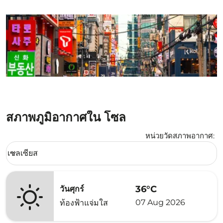
สภาพภูมิอากาศใน โซล
หน่วยวัดสภาพอากาศ
:
Weather unit option เซลเซียส Selected
เซลเซียส
keyboard_arrow_down
36°C
วันศุกร์
07 Aug 2026
ท้องฟ้าแจ่มใส