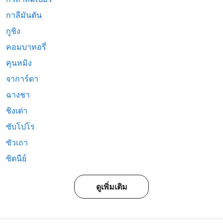
กาลีมันตัน
กูชิง
คอมบาทอรี่
คุนหมิง
จาการ์ตา
ฉางชา
ชิงเต่า
ซับโปโร
ซัวเถา
ซิดนีย์
ดูเพิ่มเติม