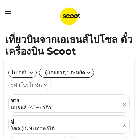

เที่ยวบินจากเอเธนส์ไปโซล ตั๋ว
เครื่องบิน Scoot
ไป-กลับ
expand_more
1 ผู้โดยสาร, ประหยัด
expand_more
รหัสโปรโมชั่น
expand_more
จาก
close
เอเธนส์ (ATH) กรีก
สู่
close
โซล (ICN) เกาหลีใต้