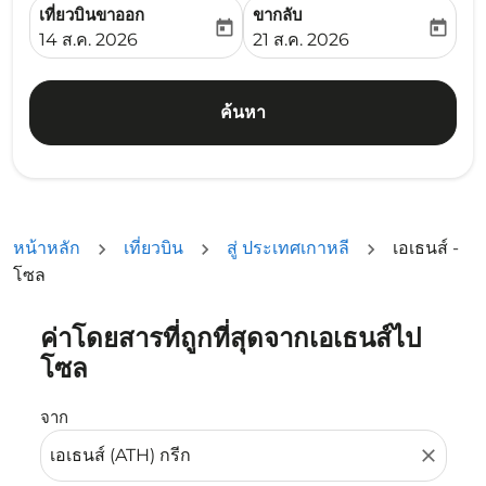
เที่ยวบินขาออก
ขากลับ
today
today
fc-booking-departure-date-aria-label
fc-booking-return-date-ari
14 ส.ค. 2026
21 ส.ค. 2026
ค้นหา
หน้าหลัก
เที่ยวบิน
สู่ ประเทศเกาหลี
เอเธนส์ -
โซล
ค่าโดยสารที่ถูกที่สุดจากเอเธนส์ไป
ลองอัปเดตเส้นทางของคุณ (ต้นทางและ/หรือปลายทาง) หรือเลื
โซล
จาก
close