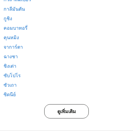
กาลีมันตัน
กูชิง
คอมบาทอรี่
คุนหมิง
จาการ์ตา
ฉางชา
ชิงเต่า
ซับโปโร
ซัวเถา
ซิดนีย์
ดูเพิ่มเติม