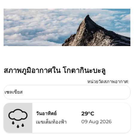
สภาพภูมิอากาศใน โกตากินะบะลู
หน่วยวัดสภาพอากาศ
:
Weather unit option เซลเซียส Selected
เซลเซียส
keyboard_arrow_down
29°C
วันอาทิตย์
09 Aug 2026
เมฆเต็มท้องฟ้า