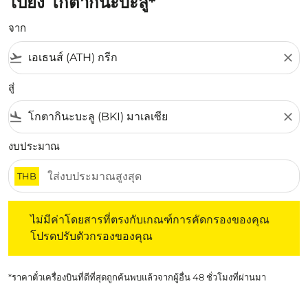
ไปยัง โกตากินะบะลู*
จาก
flight_takeoff
close
สู่
flight_land
close
งบประมาณ
THB
ไม่มีค่าโดยสารที่ตรงกับเกณฑ์การคัดกรองของคุณ โปรดปรับต
ไม่มีค่าโดยสารที่ตรงกับเกณฑ์การคัดกรองของคุณ
โปรดปรับตัวกรองของคุณ
*ราคาตั๋วเครื่องบินที่ดีที่สุดถูกค้นพบแล้วจากผู้อื่น 48 ชั่วโมงที่ผ่านมา