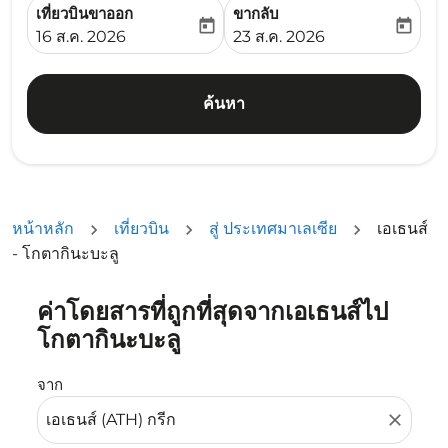
เที่ยวบินขาออก
ขากลับ
today
today
fc-booking-departure-date-aria-label
fc-booking-return-date-ari
16 ส.ค. 2026
23 ส.ค. 2026
ค้นหา
หน้าหลัก
เที่ยวบิน
สู่ ประเทศมาเลเซีย
เอเธนส์
- โกตากินะบะลู
ค่าโดยสารที่ถูกที่สุดจากเอเธนส์ไป
ลองอัปเดตเส้นทางของคุณ (ต้นทางและ/หรือปลายทาง) หรือเลื
โกตากินะบะลู
จาก
close