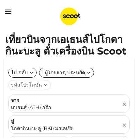

เที่ยวบินจากเอเธนส์ไปโกตา
กินะบะลู ตั๋วเครื่องบิน Scoot
ไป-กลับ
expand_more
1 ผู้โดยสาร, ประหยัด
expand_more
รหัสโปรโมชั่น
expand_more
จาก
close
เอเธนส์ (ATH) กรีก
สู่
close
โกตากินะบะลู (BKI) มาเลเซีย