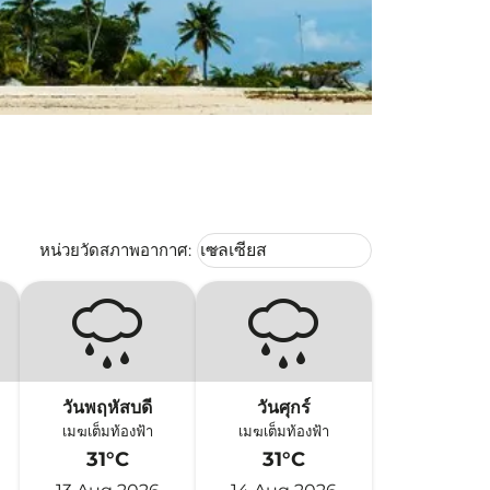
Weather unit option เซลเซียส Selec
หน่วยวัดสภาพอากาศ
:
เซลเซียส
keyboard_arrow_down
วันพฤหัสบดี
วันศุกร์
เมฆเต็มท้องฟ้า
เมฆเต็มท้องฟ้า
31°C
31°C