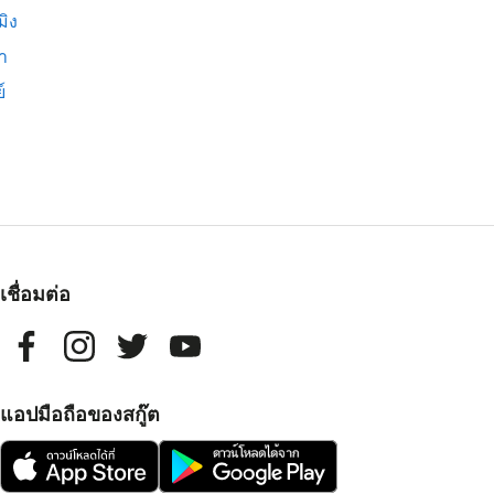
มิง
่า
์
เชื่อมต่อ
แอปมือถือของสกู๊ต