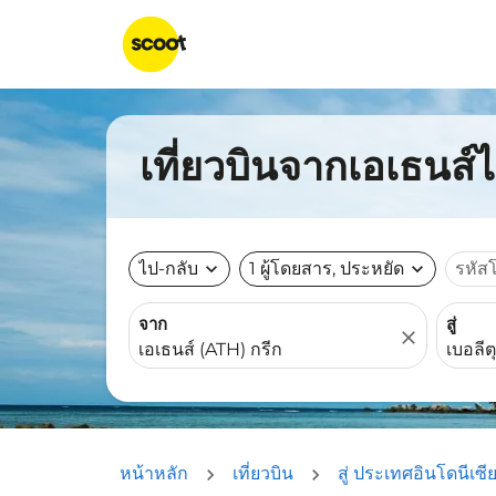
เที่ยวบินจากเอเธนส์ไ
ไป-กลับ
expand_more
1 ผู้โดยสาร, ประหยัด
expand_more
รหัส
จาก
สู่
close
หน้าหลัก
เที่ยวบิน
สู่ ประเทศอินโดนีเซี