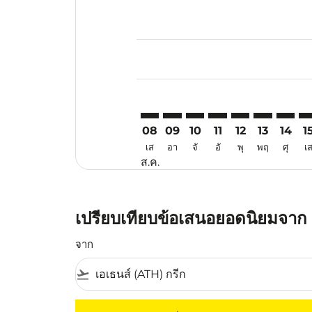
Displaying fares for สิงหาคม-202
ATH–TJQ: cmp-view-offers-discla
ATH–TJQ: cmp-view-offers-di
ATH–TJQ: cmp-view-offer
ATH–TJQ: cmp-view-o
ATH–TJQ: cmp-vi
ATH–TJQ: c
ATH–TJ
AT
08
09
10
11
12
13
14
1
เส
อา
จั
อั
พุ
พฤ
ศุ
เ
ส.ค.
เปรียบเทียบข้อเสนอยอดนิยมจาก เอ
จาก
flight_takeoff
ไม่มีค่าโดยสารที่ตรงกับเกณฑ์การคัดกรองของค