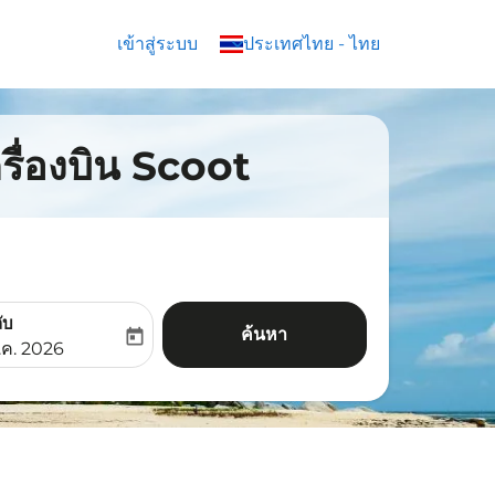
เข้าสู่ระบบ
keyboard_arrow_down
ประเทศไทย
-
ไทย
ครื่องบิน Scoot
ับ
ค้นหา
today
aria-label
ooking-return-date-aria-label
.ค. 2026