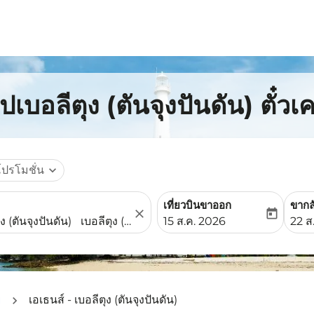
ปเบอลีตุง (ตันจุงปันดัน) ตั๋วเ
โปรโมชั่น
expand_more
เที่ยวบินขาออก
ขากล
close
today
fc-booking-departure-date-
fc-b
15 ส.ค. 2026
22 ส
ย
เอเธนส์ - เบอลีตุง (ตันจุงปันดัน)