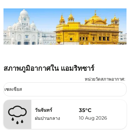
สภาพภูมิอากาศใน แอมริทซาร์
หน่วยวัดสภาพอากาศ
:
Weather unit option เซลเซียส Selected
เซลเซียส
keyboard_arrow_down
35°C
วันจันทร์
10 Aug 2026
ฝนปานกลาง