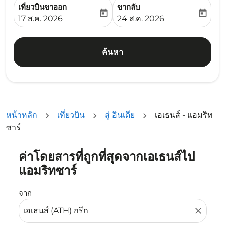
เที่ยวบินขาออก
ขากลับ
today
today
fc-booking-departure-date-aria-label
fc-booking-return-date-ari
17 ส.ค. 2026
24 ส.ค. 2026
ค้นหา
หน้าหลัก
เที่ยวบิน
สู่ อินเดีย
เอเธนส์ - แอมริท
ซาร์
ค่าโดยสารที่ถูกที่สุดจากเอเธนส์ไป
ลองอัปเดตเส้นทางของคุณ (ต้นทางและ/หรือปลายทาง) หรือเลื
แอมริทซาร์
จาก
close