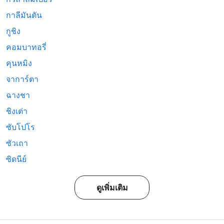
กาลีมันตัน
กูชิง
คอมบาทอรี่
คุนหมิง
จาการ์ตา
ฉางชา
ชิงเต่า
ซับโปโร
ซัวเถา
ซิดนีย์
ดูเพิ่มเติม