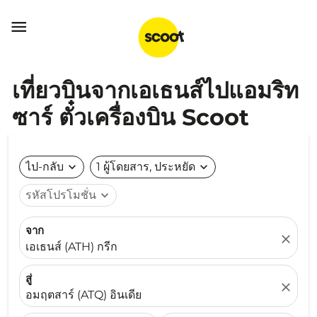

เที่ยวบินจากเอเธนส์ไปแอมริท
ซาร์ ตั๋วเครื่องบิน Scoot
ไป-กลับ
expand_more
1 ผู้โดยสาร, ประหยัด
expand_more
รหัสโปรโมชั่น
expand_more
จาก
close
เอเธนส์ (ATH) กรีก
สู่
close
อมฤตสาร์ (ATQ) อินเดีย