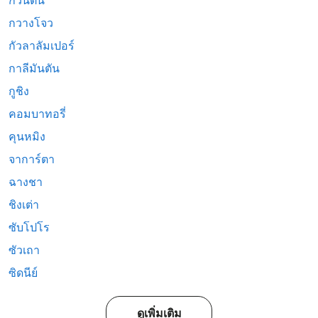
กวนตัน
กวางโจว
กัวลาลัมเปอร์
กาลีมันตัน
กูชิง
คอมบาทอรี่
คุนหมิง
จาการ์ตา
ฉางชา
ชิงเต่า
ซับโปโร
ซัวเถา
ซิดนีย์
ดูเพิ่มเติม