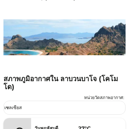
สภาพภูมิอากาศใน ลาบวนบาโจ (โคโม
โด)
หน่วยวัดสภาพอากาศ
:
Weather unit option เซลเซียส Selected
เซลเซียส
keyboard_arrow_down
27°C
วันพฤหัสบดี