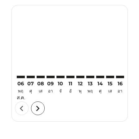
Displaying fares for สิงหาคม-2026
ATH–LBJ: cmp-view-offers-disclaimer. ค้นหาข้อเสนอ
ATH–LBJ: cmp-view-offers-disclaimer. ค้นหาข้อเส
ATH–LBJ: cmp-view-offers-disclaimer. ค้นหาข
ATH–LBJ: cmp-view-offers-disclaimer. ค
ATH–LBJ: cmp-view-offers-disclaime
ATH–LBJ: cmp-view-offers-discl
ATH–LBJ: cmp-view-offers-d
ATH–LBJ: cmp-view-offe
ATH–LBJ: cmp-view-
ATH–LBJ: cmp-
ATH–LBJ: 
ATH–L
A
06
07
08
09
10
11
12
13
14
15
16
17
พฤ
ศุ
เส
อา
จั
อั
พุ
พฤ
ศุ
เส
อา
จั
ส.ค.
chevron_left
chevron_right