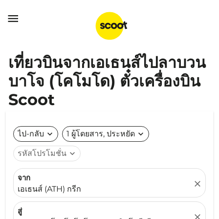

เที่ยวบินจากเอเธนส์ไปลาบวน
บาโจ (โคโมโด) ตั๋วเครื่องบิน
Scoot
ไป-กลับ
expand_more
1 ผู้โดยสาร, ประหยัด
expand_more
รหัสโปรโมชั่น
expand_more
จาก
close
เอเธนส์ (ATH) กรีก
สู่
close