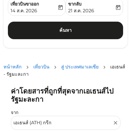
เที่ยวบินขาออก
ขากลับ
today
today
fc-booking-departure-date-aria-label
fc-booking-return-date-ari
14 ส.ค. 2026
21 ส.ค. 2026
ค้นหา
หน้าหลัก
เที่ยวบิน
สู่ ประเทศมาเลเซีย
เอเธนส์
- รัฐมะละกา
ค่าโดยสารที่ถูกที่สุดจากเอเธนส์ไป
ลองอัปเดตเส้นทางของคุณ (ต้นทางและ/หรือปลายทาง) หรือเลื
รัฐมะละกา
จาก
close