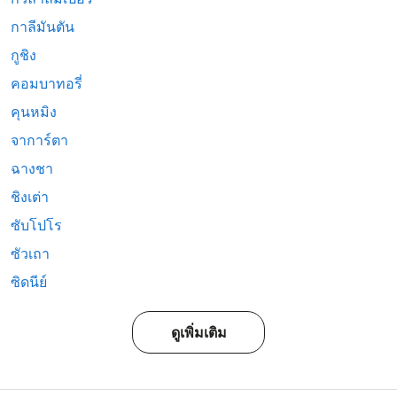
กาลีมันตัน
กูชิง
คอมบาทอรี่
คุนหมิง
จาการ์ตา
ฉางชา
ชิงเต่า
ซับโปโร
ซัวเถา
ซิดนีย์
ดูเพิ่มเติม