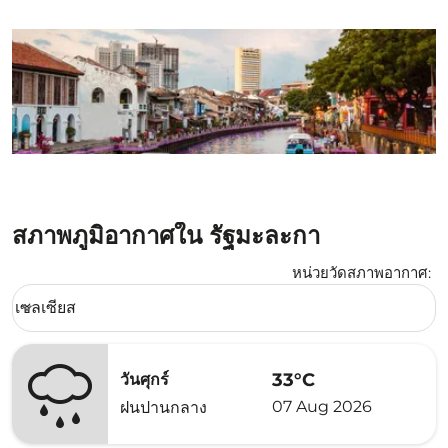
สภาพภูมิอากาศใน รัฐมะละกา
หน่วยวัดสภาพอากาศ
:
Weather unit option เซลเซียส Selected
เซลเซียส
keyboard_arrow_down
33°C
วันศุกร์
07 Aug 2026
ฝนปานกลาง