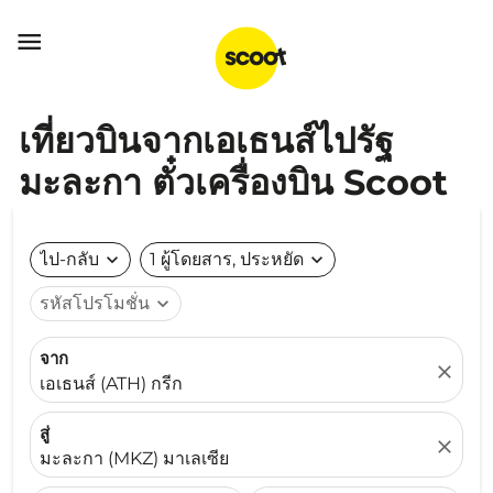

เที่ยวบินจากเอเธนส์ไปรัฐ
มะละกา ตั๋วเครื่องบิน Scoot
ไป-กลับ
expand_more
1 ผู้โดยสาร, ประหยัด
expand_more
รหัสโปรโมชั่น
expand_more
จาก
close
เอเธนส์ (ATH) กรีก
สู่
close
มะละกา (MKZ) มาเลเซีย