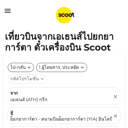

เที่ยวบินจากเอเธนส์ไปยกยา
การ์ตา ตั๋วเครื่องบิน Scoot
ไป-กลับ
expand_more
1 ผู้โดยสาร, ประหยัด
expand_more
รหัสโปรโมชั่น
expand_more
จาก
close
เอเธนส์ (ATH) กรีก
สู่
close
ย็อกยาการ์ตา - สนามบินย็อกยาการ์ตา (YIA) อินโดนีเซีย