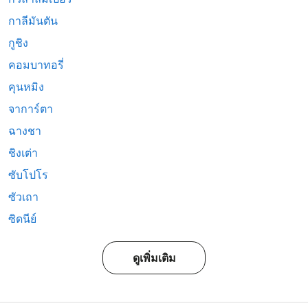
กาลีมันตัน
กูชิง
คอมบาทอรี่
คุนหมิง
จาการ์ตา
ฉางชา
ชิงเต่า
ซับโปโร
ซัวเถา
ซิดนีย์
ดูเพิ่มเติม