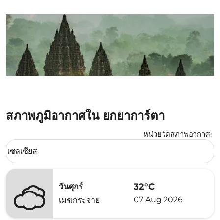
สภาพภูมิอากาศใน ยกยาการ์ตา
หน่วยวัดสภาพอากาศ
:
Weather unit option เซลเซียส Selected
เซลเซียส
keyboard_arrow_down
32°C
วันศุกร์
07 Aug 2026
เมฆกระจาย