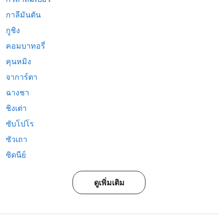
กาลีมันตัน
กูชิง
คอมบาทอรี่
คุนหมิง
จาการ์ตา
ฉางชา
ชิงเต่า
ซับโปโร
ซัวเถา
ซิดนีย์
ดูเพิ่มเติม