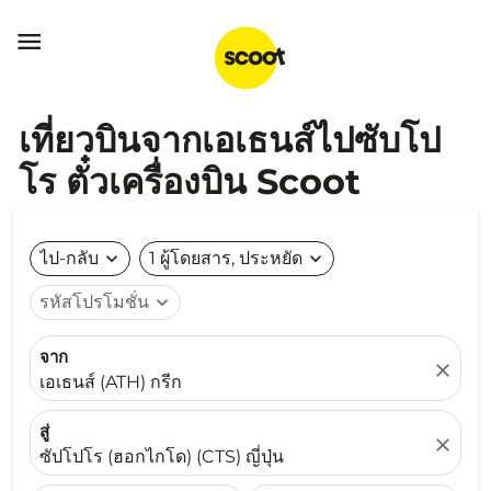

เที่ยวบินจากเอเธนส์ไปซับโป
โร ตั๋วเครื่องบิน Scoot
ไป-กลับ
expand_more
1 ผู้โดยสาร, ประหยัด
expand_more
รหัสโปรโมชั่น
expand_more
จาก
close
เอเธนส์ (ATH) กรีก
สู่
close
ซัปโปโร (ฮอกไกโด) (CTS) ญี่ปุ่น