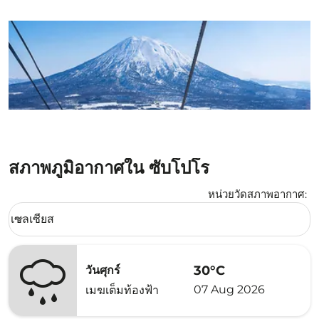
สภาพภูมิอากาศใน ซับโปโร
หน่วยวัดสภาพอากาศ
:
Weather unit option เซลเซียส Selected
เซลเซียส
keyboard_arrow_down
30°C
วันศุกร์
07 Aug 2026
เมฆเต็มท้องฟ้า