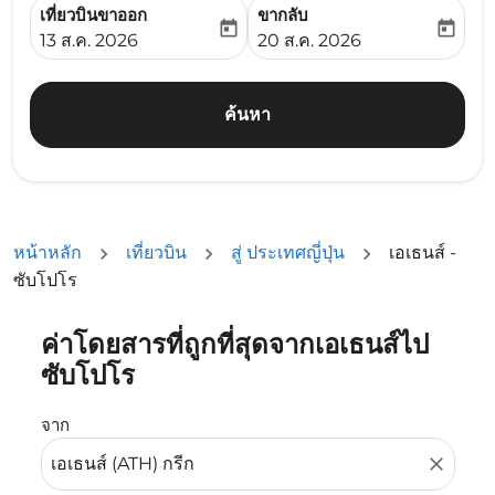
เที่ยวบินขาออก
ขากลับ
today
today
fc-booking-departure-date-aria-label
fc-booking-return-date-ari
13 ส.ค. 2026
20 ส.ค. 2026
ค้นหา
หน้าหลัก
เที่ยวบิน
สู่ ประเทศญี่ปุ่น
เอเธนส์ -
ซับโปโร
ค่าโดยสารที่ถูกที่สุดจากเอเธนส์ไป
ลองอัปเดตเส้นทางของคุณ (ต้นทางและ/หรือปลายทาง) หรือเลื
ซับโปโร
จาก
close