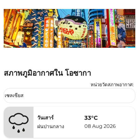
สภาพภูมิอากาศใน โอซากา
หน่วยวัดสภาพอากาศ
:
Weather unit option เซลเซียส Selected
เซลเซียส
keyboard_arrow_down
33°C
วันเสาร์
08 Aug 2026
ฝนปานกลาง