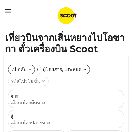

เที่ยวบินจากเสิ่นหยางไปโอซา
กา ตั๋วเครื่องบิน Scoot
ไป-กลับ
expand_more
1 ผู้โดยสาร, ประหยัด
expand_more
รหัสโปรโมชั่น
expand_more
จาก
เลือกเมืองต้นทาง
สู่
เลือกเมืองปลายทาง