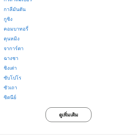
กาลีมันตัน
กูชิง
คอมบาทอรี่
คุนหมิง
จาการ์ตา
ฉางชา
ชิงเต่า
ซับโปโร
ซัวเถา
ซิดนีย์
ดูเพิ่มเติม