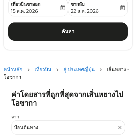
เที่ยวบินขาออก
ขากลับ
today
today
fc-booking-departure-date-aria-label
fc-booking-return-date-ari
15 ส.ค. 2026
22 ส.ค. 2026
ค้นหา
หน้าหลัก
เที่ยวบิน
สู่ ประเทศญี่ปุ่น
เสิ่นหยาง -
โอซากา
ค่าโดยสารที่ถูกที่สุดจากเสิ่นหยางไป
ลองอัปเดตเส้นทางของคุณ (ต้นทางและ/หรือปลายทาง) หรือเลื
โอซากา
จาก
close