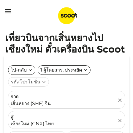

เที่ยวบินจากเสิ่นหยางไป
เชียงใหม่ ตั๋วเครื่องบิน Scoot
ไป-กลับ
expand_more
1 ผู้โดยสาร, ประหยัด
expand_more
รหัสโปรโมชั่น
expand_more
จาก
close
เสิ่นหยาง (SHE) จีน
สู่
close
เชียงใหม่ (CNX) ไทย