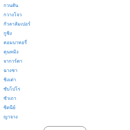
กวนตัน
กวางโจว
กัวลาลัมเปอร์
กูชิง
คอมบาทอรี่
คุนหมิง
จาการ์ตา
ฉางชา
ชิงเต่า
ซับโปโร
ซัวเถา
ซิดนีย์
ญาจาง