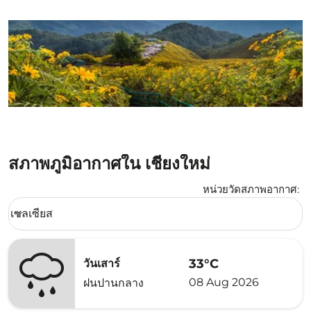
สภาพภูมิอากาศใน เชียงใหม่
หน่วยวัดสภาพอากาศ
:
Weather unit option เซลเซียส Selected
เซลเซียส
keyboard_arrow_down
33°C
วันเสาร์
08 Aug 2026
ฝนปานกลาง