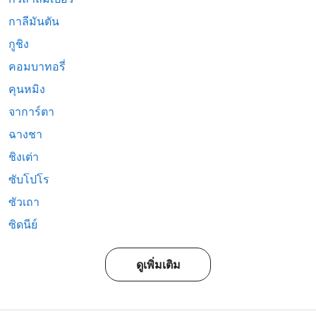
กาลีมันตัน
กูชิง
คอมบาทอรี่
คุนหมิง
จาการ์ตา
ฉางชา
ชิงเต่า
ซับโปโร
ซัวเถา
ซิดนีย์
ดูเพิ่มเติม