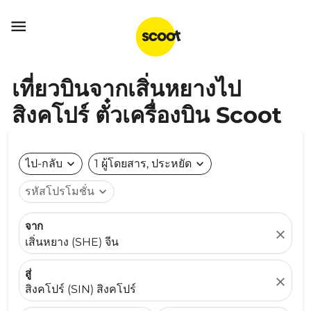

เที่ยวบินจากเสิ่นหยางไป
สิงคโปร์ ตั๋วเครื่องบิน Scoot
ไป-กลับ
expand_more
1 ผู้โดยสาร, ประหยัด
expand_more
รหัสโปรโมชั่น
expand_more
จาก
close
เสิ่นหยาง (SHE) จีน
สู่
close
สิงคโปร์ (SIN) สิงคโปร์