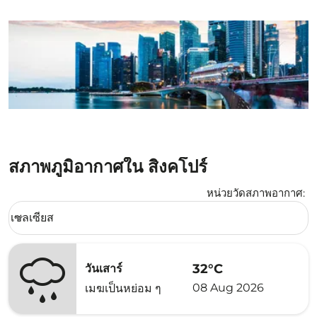
สภาพภูมิอากาศใน สิงคโปร์
หน่วยวัดสภาพอากาศ
:
Weather unit option เซลเซียส Selected
เซลเซียส
keyboard_arrow_down
32°C
วันเสาร์
08 Aug 2026
เมฆเป็นหย่อม ๆ