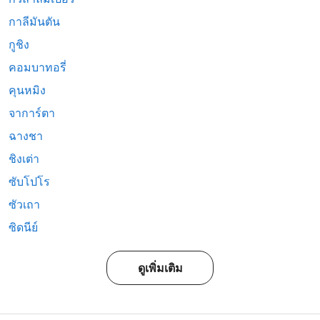
กาลีมันตัน
กูชิง
คอมบาทอรี่
คุนหมิง
จาการ์ตา
ฉางชา
ชิงเต่า
ซับโปโร
ซัวเถา
ซิดนีย์
ดูเพิ่มเติม