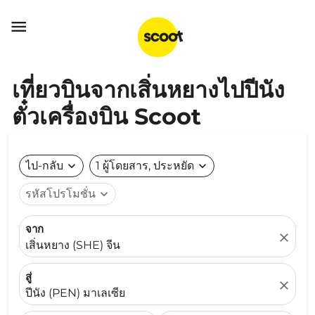

เที่ยวบินจากเสิ่นหยางไปปีนัง
ตั๋วเครื่องบิน Scoot
ไป-กลับ
expand_more
1 ผู้โดยสาร, ประหยัด
expand_more
รหัสโปรโมชั่น
expand_more
จาก
close
เสิ่นหยาง (SHE) จีน
สู่
close
ปีนัง (PEN) มาเลเซีย