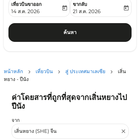
เที่ยวบินขาออก
ขากลับ
today
today
fc-booking-departure-date-aria-label
fc-booking-return-date-ari
14 ส.ค. 2026
21 ส.ค. 2026
ค้นหา
หน้าหลัก
เที่ยวบิน
สู่ ประเทศมาเลเซีย
เสิ่น
หยาง - ปีนัง
ค่าโดยสารที่ถูกที่สุดจากเสิ่นหยางไป
ลองอัปเดตเส้นทางของคุณ (ต้นทางและ/หรือปลายทาง) หรือเลื
ปีนัง
จาก
close