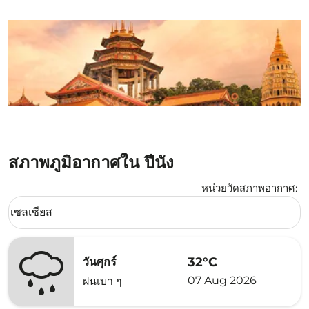
สภาพภูมิอากาศใน ปีนัง
หน่วยวัดสภาพอากาศ
:
Weather unit option เซลเซียส Selected
เซลเซียส
keyboard_arrow_down
32°C
วันศุกร์
07 Aug 2026
ฝนเบา ๆ