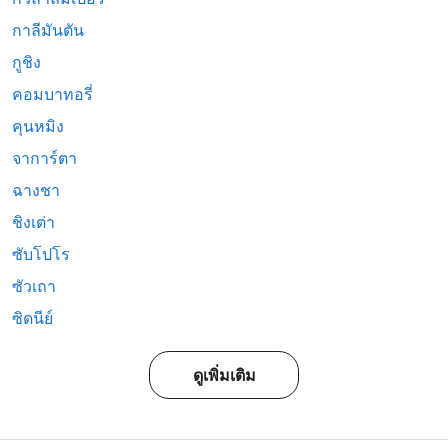
กาลีมันตัน
กูชิง
คอมบาทอรี่
คุนหมิง
จาการ์ตา
ฉางชา
ชิงเต่า
ซับโปโร
ซัวเถา
ซิดนีย์
ดูเพิ่มเติม