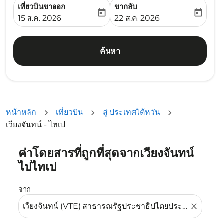
เที่ยวบินขาออก
ขากลับ
today
today
fc-booking-departure-date-aria-label
fc-booking-return-date-ari
15 ส.ค. 2026
22 ส.ค. 2026
ค้นหา
หน้าหลัก
เที่ยวบิน
สู่ ประเทศไต้หวัน
เวียงจันทน์ - ไทเป
ค่าโดยสารที่ถูกที่สุดจากเวียงจันทน์
ลองอัปเดตเส้นทางของคุณ (ต้นทางและ/หรือปลายทาง) หรือเลื
ไปไทเป
จาก
close