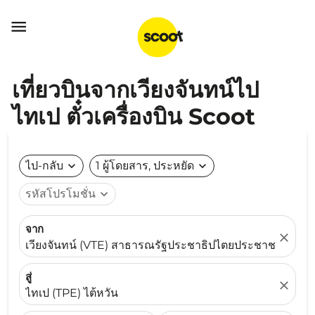

เที่ยวบินจากเวียงจันทน์ไป
ไทเป ตั๋วเครื่องบิน Scoot
ไป-กลับ
expand_more
1 ผู้โดยสาร, ประหยัด
expand_more
รหัสโปรโมชั่น
expand_more
จาก
close
เวียงจันทน์ (VTE) สาธารณรัฐประชาธิปไตยประชาชนลาว
สู่
close
ไทเป (TPE) ไต้หวัน