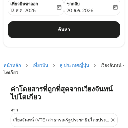
เที่ยวบินขาออก
ขากลับ
today
today
fc-booking-departure-date-aria-label
fc-booking-return-date-ari
13 ส.ค. 2026
20 ส.ค. 2026
ค้นหา
หน้าหลัก
เที่ยวบิน
สู่ ประเทศญี่ปุ่น
เวียงจันทน์ -
โตเกียว
ค่าโดยสารที่ถูกที่สุดจากเวียงจันทน์
ลองอัปเดตเส้นทางของคุณ (ต้นทางและ/หรือปลายทาง) หรือเลื
ไปโตเกียว
จาก
close