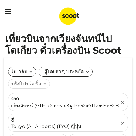

เที่ยวบินจากเวียงจันทน์ไป
โตเกียว ตั๋วเครื่องบิน Scoot
ไป-กลับ
expand_more
1 ผู้โดยสาร, ประหยัด
expand_more
รหัสโปรโมชั่น
expand_more
จาก
close
เวียงจันทน์ (VTE) สาธารณรัฐประชาธิปไตยประชาชนลาว
สู่
close
Tokyo (All Airports) (TYO) ญี่ปุ่น