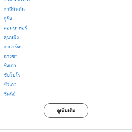
กาลีมันตัน
กูชิง
คอมบาทอรี่
คุนหมิง
จาการ์ตา
ฉางชา
ชิงเต่า
ซับโปโร
ซัวเถา
ซิดนีย์
ดูเพิ่มเติม