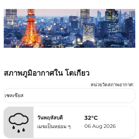
สภาพภูมิอากาศใน โตเกียว
หน่วยวัดสภาพอากาศ
:
Weather unit option เซลเซียส Selected
เซลเซียส
keyboard_arrow_down
32°C
วันพฤหัสบดี
06 Aug 2026
เมฆเป็นหย่อม ๆ