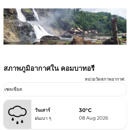
สภาพภูมิอากาศใน คอมบาทอรี่
หน่วยวัดสภาพอากาศ
:
Weather unit option เซลเซียส Selected
เซลเซียส
keyboard_arrow_down
30°C
วันเสาร์
08 Aug 2026
ฝนเบา ๆ