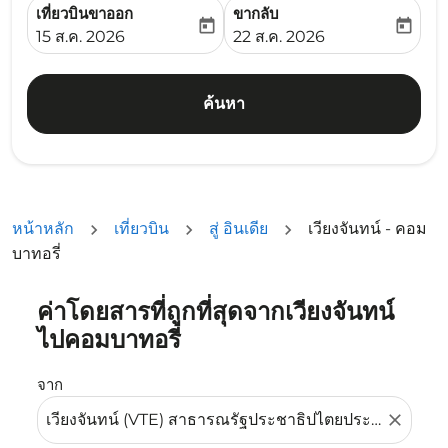
เที่ยวบินขาออก
ขากลับ
today
today
fc-booking-departure-date-aria-label
fc-booking-return-date-ari
15 ส.ค. 2026
22 ส.ค. 2026
ค้นหา
หน้าหลัก
เที่ยวบิน
สู่ อินเดีย
เวียงจันทน์ - คอม
บาทอรี่
ค่าโดยสารที่ถูกที่สุดจากเวียงจันทน์
ลองอัปเดตเส้นทางของคุณ (ต้นทางและ/หรือปลายทาง) หรือเลื
ไปคอมบาทอรี่
จาก
close