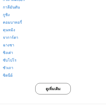
กาลีมันตัน
กูชิง
คอมบาทอรี่
คุนหมิง
จาการ์ตา
ฉางชา
ชิงเต่า
ซับโปโร
ซัวเถา
ซิดนีย์
ดูเพิ่มเติม