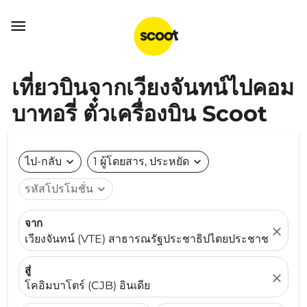

เที่ยวบินจากเวียงจันทน์ไปคอม
บาทอรี่ ตั๋วเครื่องบิน Scoot
ไป-กลับ
expand_more
1 ผู้โดยสาร, ประหยัด
expand_more
รหัสโปรโมชั่น
expand_more
จาก
close
เวียงจันทน์ (VTE) สาธารณรัฐประชาธิปไตยประชาชนลาว
สู่
close
โคอิมบาโตร์ (CJB) อินเดีย