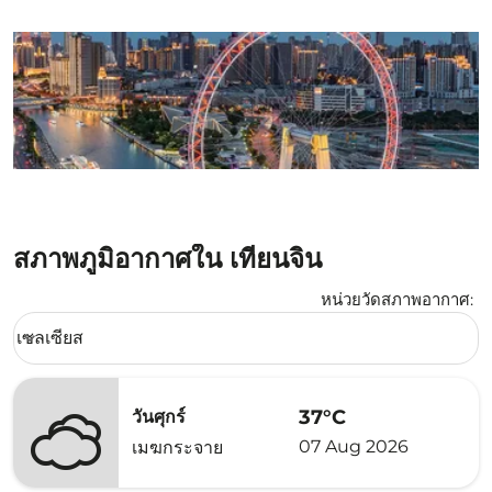
สภาพภูมิอากาศใน เทียนจิน
หน่วยวัดสภาพอากาศ
:
Weather unit option เซลเซียส Selected
เซลเซียส
keyboard_arrow_down
37°C
วันศุกร์
07 Aug 2026
เมฆกระจาย