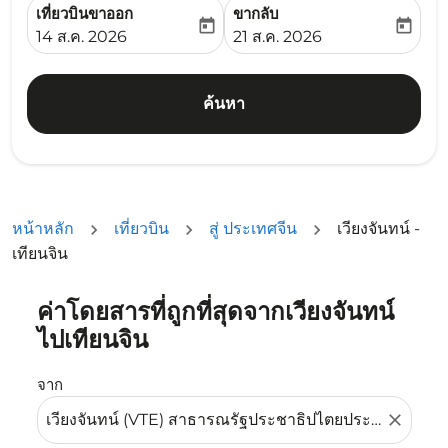
เที่ยวบินขาออก
ขากลับ
today
today
fc-booking-departure-date-aria-label
fc-booking-return-date-ari
14 ส.ค. 2026
21 ส.ค. 2026
ค้นหา
หน้าหลัก
เที่ยวบิน
สู่ ประเทศจีน
เวียงจันทน์ -
เทียนจิน
ค่าโดยสารที่ถูกที่สุดจากเวียงจันทน์
ลองอัปเดตเส้นทางของคุณ (ต้นทางและ/หรือปลายทาง) หรือเลื
ไปเทียนจิน
จาก
close