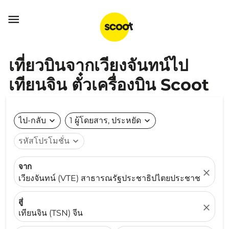

เที่ยวบินจากเวียงจันทน์ไป
เทียนจิน ตั๋วเครื่องบิน Scoot
ไป-กลับ
expand_more
1 ผู้โดยสาร, ประหยัด
expand_more
รหัสโปรโมชั่น
expand_more
จาก
close
เวียงจันทน์ (VTE) สาธารณรัฐประชาธิปไตยประชาชนลาว
สู่
close
เทียนจิน (TSN) จีน