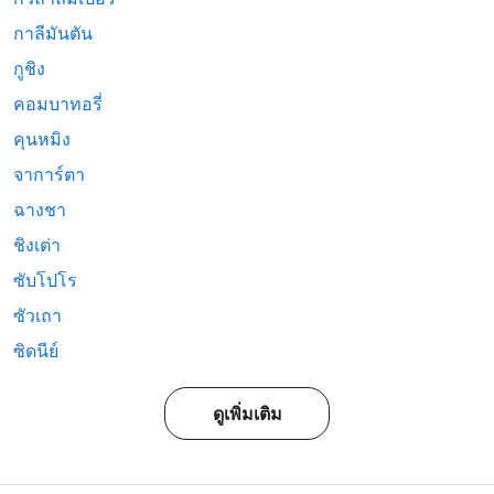
กาลีมันตัน
กูชิง
คอมบาทอรี่
คุนหมิง
จาการ์ตา
ฉางชา
ชิงเต่า
ซับโปโร
ซัวเถา
ซิดนีย์
ดูเพิ่มเติม