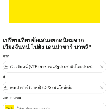
เปรียบเทียบข้อเสนอยอดนิยมจาก
เวียงจันทน์ ไปยัง เดนปาซาร์ บาหลี*
จาก
flight_takeoff
close
สู่
flight_land
close
งบประมาณ
THB