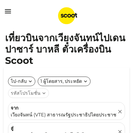

เที่ยวบินจากเวียงจันทน์ไปเดน
ปาซาร์ บาหลี ตั๋วเครื่องบิน
Scoot
ไป-กลับ
expand_more
1 ผู้โดยสาร, ประหยัด
expand_more
รหัสโปรโมชั่น
expand_more
จาก
close
เวียงจันทน์ (VTE) สาธารณรัฐประชาธิปไตยประชาชนลาว
สู่
close