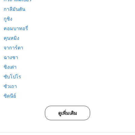
กาลีมันตัน
กูชิง
คอมบาทอรี่
คุนหมิง
จาการ์ตา
ฉางชา
ชิงเต่า
ซับโปโร
ซัวเถา
ซิดนีย์
ดูเพิ่มเติม