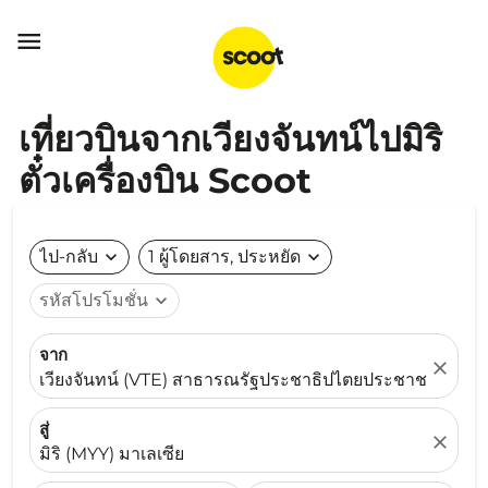

เที่ยวบินจากเวียงจันทน์ไปมิริ
ตั๋วเครื่องบิน Scoot
ไป-กลับ
expand_more
1 ผู้โดยสาร, ประหยัด
expand_more
รหัสโปรโมชั่น
expand_more
จาก
close
เวียงจันทน์ (VTE) สาธารณรัฐประชาธิปไตยประชาชนลาว
สู่
close
มิริ (MYY) มาเลเซีย