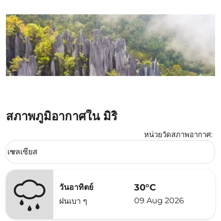
สภาพภูมิอากาศใน มิริ
หน่วยวัดสภาพอากาศ
:
Weather unit option เซลเซียส Selected
เซลเซียส
keyboard_arrow_down
30°C
วันอาทิตย์
09 Aug 2026
ฝนเบา ๆ