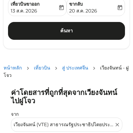
เที่ยวบินขาออก
ขากลับ
today
today
fc-booking-departure-date-aria-label
fc-booking-return-date-ari
13 ส.ค. 2026
20 ส.ค. 2026
ค้นหา
หน้าหลัก
เที่ยวบิน
สู่ ประเทศจีน
เวียงจันทน์ - ฝู
โจว
ค่าโดยสารที่ถูกที่สุดจากเวียงจันทน์
ลองอัปเดตเส้นทางของคุณ (ต้นทางและ/หรือปลายทาง) หรือเลื
ไปฝูโจว
จาก
close