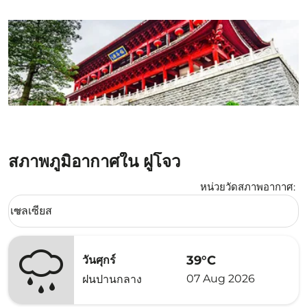
สภาพภูมิอากาศใน ฝูโจว
หน่วยวัดสภาพอากาศ
:
Weather unit option เซลเซียส Selected
เซลเซียส
keyboard_arrow_down
39°C
วันศุกร์
07 Aug 2026
ฝนปานกลาง