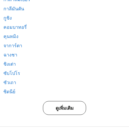
กาลีมันตัน
กูชิง
คอมบาทอรี่
คุนหมิง
จาการ์ตา
ฉางชา
ชิงเต่า
ซับโปโร
ซัวเถา
ซิดนีย์
ดูเพิ่มเติม