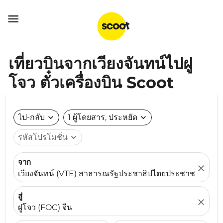

เที่ยวบินจากเวียงจันทน์ไปฝู
โจว ตั๋วเครื่องบิน Scoot
ไป-กลับ
expand_more
1 ผู้โดยสาร, ประหยัด
expand_more
รหัสโปรโมชั่น
expand_more
จาก
close
เวียงจันทน์ (VTE) สาธารณรัฐประชาธิปไตยประชาชนลาว
สู่
close
ฝูโจว (FOC) จีน