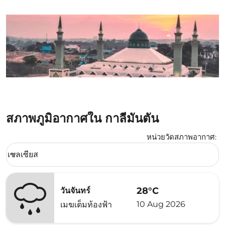
สภาพภูมิอากาศใน กาลีมันตัน
หน่วยวัดสภาพอากาศ
:
Weather unit option เซลเซียส Selected
เซลเซียส
keyboard_arrow_down
28°C
วันจันทร์
10 Aug 2026
เมฆเต็มท้องฟ้า