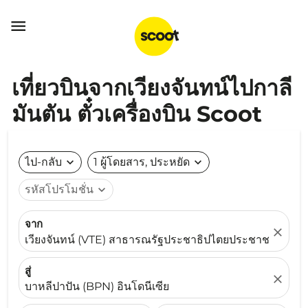

เที่ยวบินจากเวียงจันทน์ไปกาลี
มันตัน ตั๋วเครื่องบิน Scoot
ไป-กลับ
expand_more
1 ผู้โดยสาร, ประหยัด
expand_more
รหัสโปรโมชั่น
expand_more
จาก
close
เวียงจันทน์ (VTE) สาธารณรัฐประชาธิปไตยประชาชนลาว
สู่
close
บาหลีปาปัน (BPN) อินโดนีเซีย