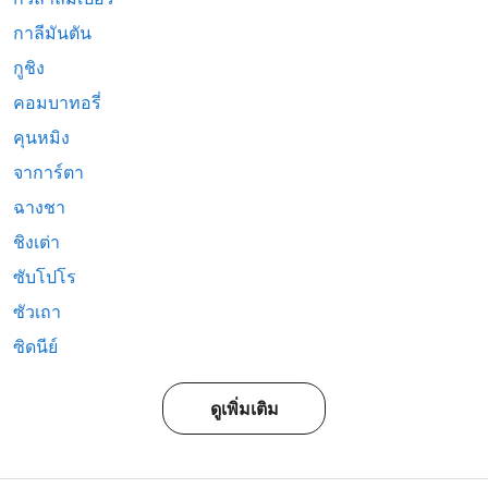
กาลีมันตัน
กูชิง
คอมบาทอรี่
คุนหมิง
จาการ์ตา
ฉางชา
ชิงเต่า
ซับโปโร
ซัวเถา
ซิดนีย์
ดูเพิ่มเติม