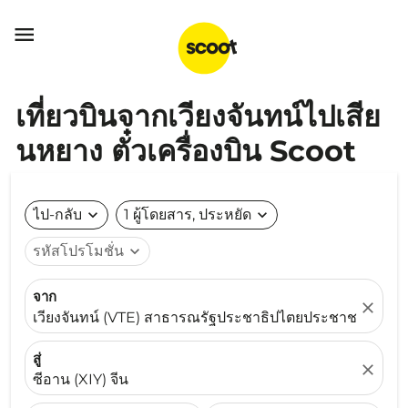

เที่ยวบินจากเวียงจันทน์ไปเสีย
นหยาง ตั๋วเครื่องบิน Scoot
ไป-กลับ
expand_more
1 ผู้โดยสาร, ประหยัด
expand_more
รหัสโปรโมชั่น
expand_more
จาก
close
เวียงจันทน์ (VTE) สาธารณรัฐประชาธิปไตยประชาชนลาว
สู่
close
ซีอาน (XIY) จีน