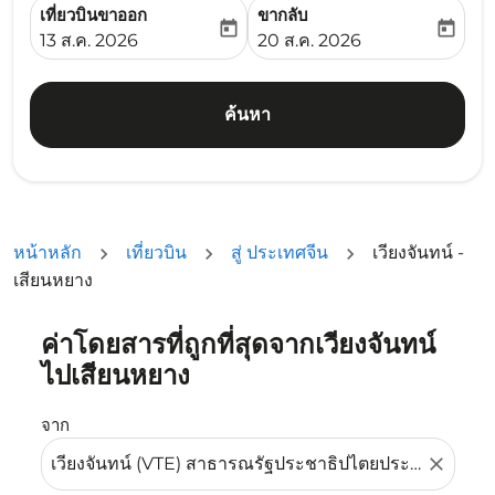
เที่ยวบินขาออก
ขากลับ
today
today
fc-booking-departure-date-aria-label
fc-booking-return-date-ari
13 ส.ค. 2026
20 ส.ค. 2026
ค้นหา
หน้าหลัก
เที่ยวบิน
สู่ ประเทศจีน
เวียงจันทน์ -
เสียนหยาง
ค่าโดยสารที่ถูกที่สุดจากเวียงจันทน์
ลองอัปเดตเส้นทางของคุณ (ต้นทางและ/หรือปลายทาง) หรือเลื
ไปเสียนหยาง
จาก
close