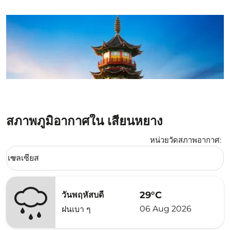
สภาพภูมิอากาศใน เสียนหยาง
หน่วยวัดสภาพอากาศ
:
Weather unit option เซลเซียส Selected
เซลเซียส
keyboard_arrow_down
29°C
วันพฤหัสบดี
06 Aug 2026
ฝนเบา ๆ