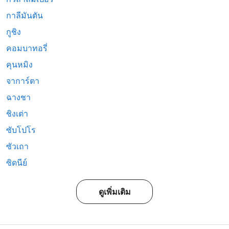
กาลีมันตัน
กูชิง
คอมบาทอรี่
คุนหมิง
จาการ์ตา
ฉางชา
ชิงเต่า
ซับโปโร
ซัวเถา
ซิดนีย์
ดูเพิ่มเติม