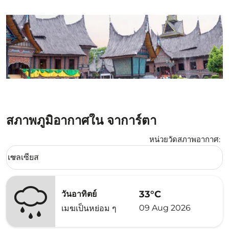
สภาพภูมิอากาศใน จาการ์ตา
หน่วยวัดสภาพอากาศ
:
Weather unit option เซลเซียส Selected
เซลเซียส
keyboard_arrow_down
33°C
วันอาทิตย์
09 Aug 2026
เมฆเป็นหย่อม ๆ