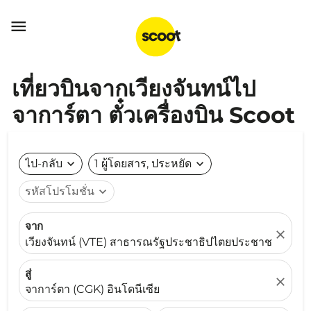

เที่ยวบินจากเวียงจันทน์ไป
จาการ์ตา ตั๋วเครื่องบิน Scoot
ไป-กลับ
expand_more
1 ผู้โดยสาร, ประหยัด
expand_more
รหัสโปรโมชั่น
expand_more
จาก
close
เวียงจันทน์ (VTE) สาธารณรัฐประชาธิปไตยประชาชนลาว
สู่
close
จาการ์ตา (CGK) อินโดนีเซีย