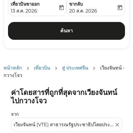
เที่ยวบินขาออก
ขากลับ
today
today
fc-booking-departure-date-aria-label
fc-booking-return-date-ari
13 ส.ค. 2026
20 ส.ค. 2026
ค้นหา
หน้าหลัก
เที่ยวบิน
สู่ ประเทศจีน
เวียงจันทน์ -
กวางโจว
ค่าโดยสารที่ถูกที่สุดจากเวียงจันทน์
ลองอัปเดตเส้นทางของคุณ (ต้นทางและ/หรือปลายทาง) หรือเลื
ไปกวางโจว
จาก
close