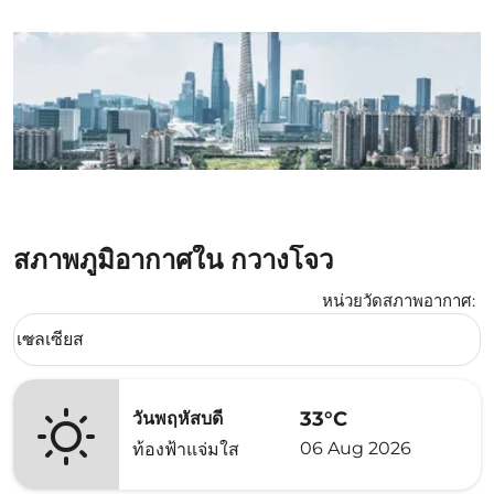
สภาพภูมิอากาศใน กวางโจว
หน่วยวัดสภาพอากาศ
:
Weather unit option เซลเซียส Selected
เซลเซียส
keyboard_arrow_down
33°C
วันพฤหัสบดี
06 Aug 2026
ท้องฟ้าแจ่มใส