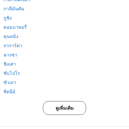
กาลีมันตัน
กูชิง
คอมบาทอรี่
คุนหมิง
จาการ์ตา
ฉางชา
ชิงเต่า
ซับโปโร
ซัวเถา
ซิดนีย์
ดูเพิ่มเติม