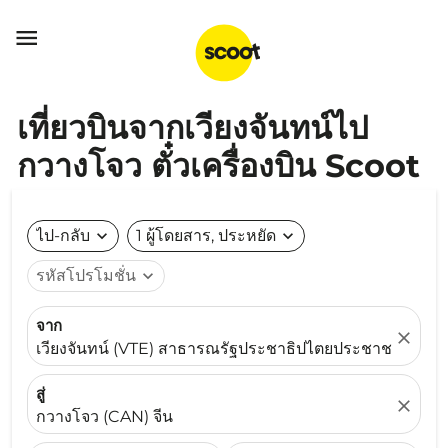

เที่ยวบินจากเวียงจันทน์ไป
กวางโจว ตั๋วเครื่องบิน Scoot
ไป-กลับ
expand_more
1 ผู้โดยสาร, ประหยัด
expand_more
รหัสโปรโมชั่น
expand_more
จาก
close
เวียงจันทน์ (VTE) สาธารณรัฐประชาธิปไตยประชาชนลาว
สู่
close
กวางโจว (CAN) จีน