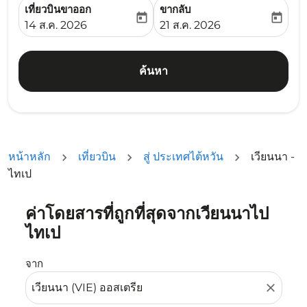
เที่ยวบินขาออก
ขากลับ
today
today
fc-booking-departure-date-aria-label
fc-booking-return-date-ari
14 ส.ค. 2026
21 ส.ค. 2026
ค้นหา
หน้าหลัก
เที่ยวบิน
สู่ ประเทศไต้หวัน
เวียนนา -
ไทเป
ค่าโดยสารที่ถูกที่สุดจากเวียนนาไป
ลองอัปเดตเส้นทางของคุณ (ต้นทางและ/หรือปลายทาง) หรือเลื
ไทเป
จาก
close