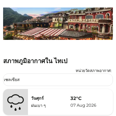
สภาพภูมิอากาศใน ไทเป
หน่วยวัดสภาพอากาศ
:
Weather unit option เซลเซียส Selected
เซลเซียส
keyboard_arrow_down
32°C
วันศุกร์
07 Aug 2026
ฝนเบา ๆ