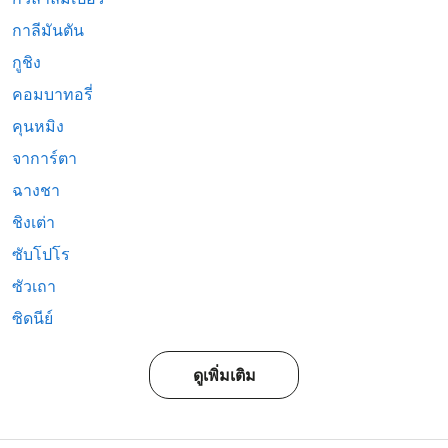
กาลีมันตัน
กูชิง
คอมบาทอรี่
คุนหมิง
จาการ์ตา
ฉางชา
ชิงเต่า
ซับโปโร
ซัวเถา
ซิดนีย์
ดูเพิ่มเติม