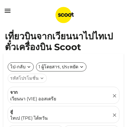

เที่ยวบินจากเวียนนาไปไทเป
ตั๋วเครื่องบิน Scoot
ไป-กลับ
expand_more
1 ผู้โดยสาร, ประหยัด
expand_more
รหัสโปรโมชั่น
expand_more
จาก
close
เวียนนา (VIE) ออสเตรีย
สู่
close
ไทเป (TPE) ไต้หวัน