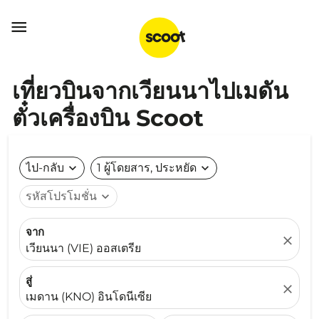

เที่ยวบินจากเวียนนาไปเมดัน
ตั๋วเครื่องบิน Scoot
ไป-กลับ
expand_more
1 ผู้โดยสาร, ประหยัด
expand_more
รหัสโปรโมชั่น
expand_more
จาก
close
เวียนนา (VIE) ออสเตรีย
สู่
close
เมดาน (KNO) อินโดนีเซีย