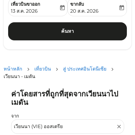
เที่ยวบินขาออก
ขากลับ
today
today
fc-booking-departure-date-aria-label
fc-booking-return-date-ari
13 ส.ค. 2026
20 ส.ค. 2026
ค้นหา
หน้าหลัก
เที่ยวบิน
สู่ ประเทศอินโดนีเซีย
เวียนนา - เมดัน
ค่าโดยสารที่ถูกที่สุดจากเวียนนาไป
ลองอัปเดตเส้นทางของคุณ (ต้นทางและ/หรือปลายทาง) หรือเลื
เมดัน
จาก
close