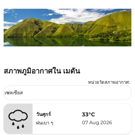
สภาพภูมิอากาศใน เมดัน
หน่วยวัดสภาพอากาศ
:
Weather unit option เซลเซียส Selected
เซลเซียส
keyboard_arrow_down
33°C
วันศุกร์
07 Aug 2026
ฝนเบา ๆ