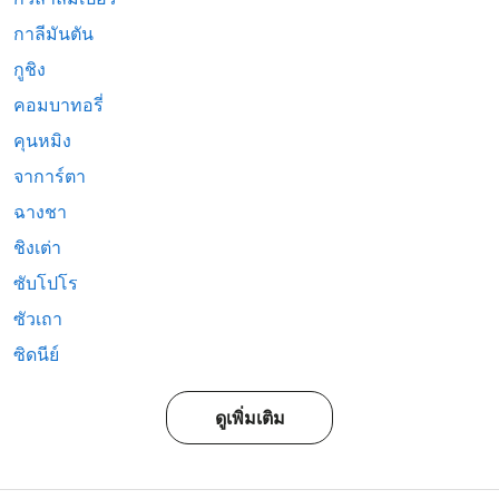
กาลีมันตัน
กูชิง
คอมบาทอรี่
คุนหมิง
จาการ์ตา
ฉางชา
ชิงเต่า
ซับโปโร
ซัวเถา
ซิดนีย์
ดูเพิ่มเติม