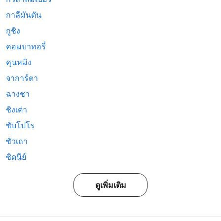
กาลีมันตัน
กูชิง
คอมบาทอรี่
คุนหมิง
จาการ์ตา
ฉางชา
ชิงเต่า
ซับโปโร
ซัวเถา
ซิดนีย์
ดูเพิ่มเติม