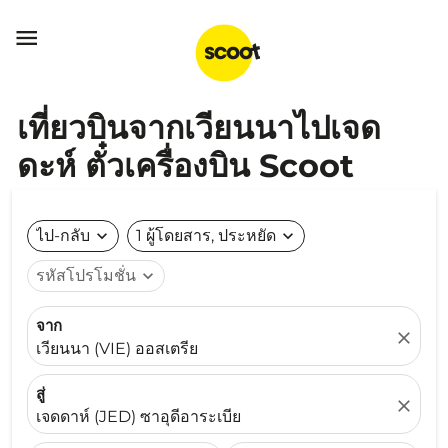

เที่ยวบินจากเวียนนาไปเจด
ดะห์ ตั๋วเครื่องบิน Scoot
ไป-กลับ
expand_more
1 ผู้โดยสาร, ประหยัด
expand_more
รหัสโปรโมชั่น
expand_more
จาก
close
เวียนนา (VIE) ออสเตรีย
สู่
close
เจดดาห์ (JED) ซาอุดีอาระเบีย