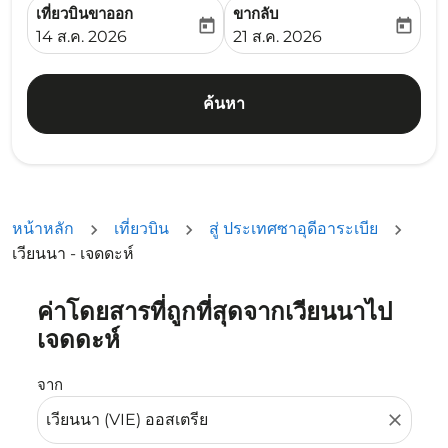
เที่ยวบินขาออก
ขากลับ
today
today
fc-booking-departure-date-aria-label
fc-booking-return-date-ari
14 ส.ค. 2026
21 ส.ค. 2026
ค้นหา
หน้าหลัก
เที่ยวบิน
สู่ ประเทศซาอุดีอาระเบีย
เวียนนา - เจดดะห์
ค่าโดยสารที่ถูกที่สุดจากเวียนนาไป
ลองอัปเดตเส้นทางของคุณ (ต้นทางและ/หรือปลายทาง) หรือเลื
เจดดะห์
จาก
close