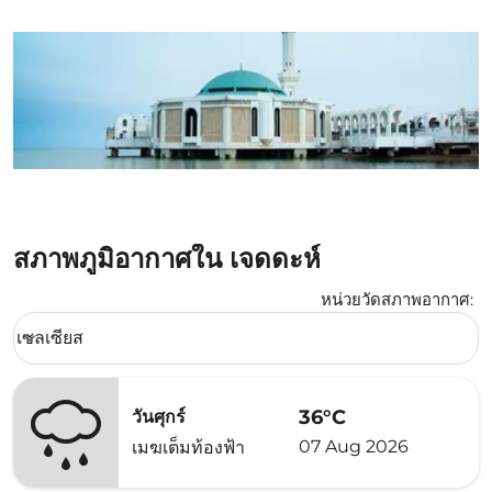
สภาพภูมิอากาศใน เจดดะห์
หน่วยวัดสภาพอากาศ
:
Weather unit option เซลเซียส Selected
เซลเซียส
keyboard_arrow_down
36°C
วันศุกร์
07 Aug 2026
เมฆเต็มท้องฟ้า