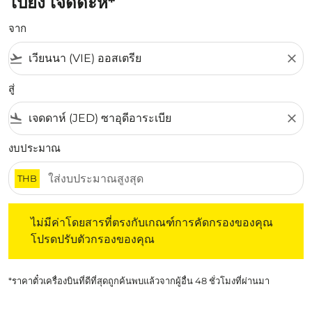
ไปยัง เจดดะห์*
จาก
flight_takeoff
close
สู่
flight_land
close
งบประมาณ
THB
ไม่มีค่าโดยสารที่ตรงกับเกณฑ์การคัดกรองของคุณ โปรดปรับต
ไม่มีค่าโดยสารที่ตรงกับเกณฑ์การคัดกรองของคุณ
โปรดปรับตัวกรองของคุณ
*ราคาตั๋วเครื่องบินที่ดีที่สุดถูกค้นพบแล้วจากผู้อื่น 48 ชั่วโมงที่ผ่านมา