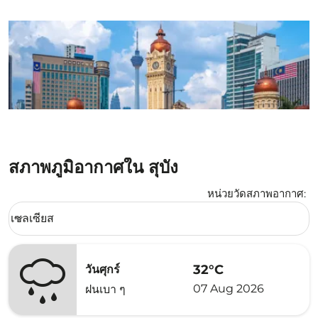
สภาพภูมิอากาศใน สุบัง
หน่วยวัดสภาพอากาศ
:
Weather unit option เซลเซียส Selected
เซลเซียส
keyboard_arrow_down
32°C
วันศุกร์
07 Aug 2026
ฝนเบา ๆ