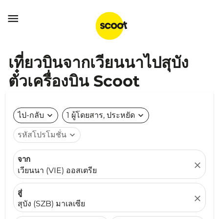

เที่ยวบินจากเวียนนาไปสุบัง
ตั๋วเครื่องบิน Scoot
ไป-กลับ
expand_more
1 ผู้โดยสาร, ประหยัด
expand_more
รหัสโปรโมชั่น
expand_more
จาก
close
เวียนนา (VIE) ออสเตรีย
สู่
close
สุบัง (SZB) มาเลเซีย