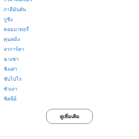
กาลีมันตัน
กูชิง
คอมบาทอรี่
คุนหมิง
จาการ์ตา
ฉางชา
ชิงเต่า
ซับโปโร
ซัวเถา
ซิดนีย์
ดูเพิ่มเติม