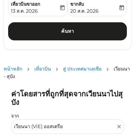
เที่ยวบินขาออก
ขากลับ
today
today
fc-booking-departure-date-aria-label
fc-booking-return-date-ari
13 ส.ค. 2026
20 ส.ค. 2026
ค้นหา
หน้าหลัก
เที่ยวบิน
สู่ ประเทศมาเลเซีย
เวียนนา
- สุบัง
ค่าโดยสารที่ถูกที่สุดจากเวียนนาไปสุ
ลองอัปเดตเส้นทางของคุณ (ต้นทางและ/หรือปลายทาง) หรือเลื
บัง
จาก
close