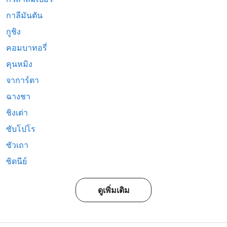
กาลีมันตัน
กูชิง
คอมบาทอรี่
คุนหมิง
จาการ์ตา
ฉางชา
ชิงเต่า
ซับโปโร
ซัวเถา
ซิดนีย์
ดูเพิ่มเติม