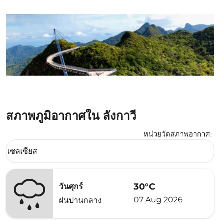
สภาพภูมิอากาศใน ลังกาวี
หน่วยวัดสภาพอากาศ
:
Weather unit option เซลเซียส Selected
เซลเซียส
keyboard_arrow_down
30°C
วันศุกร์
07 Aug 2026
ฝนปานกลาง