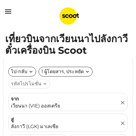

เที่ยวบินจากเวียนนาไปลังกาวี
ตั๋วเครื่องบิน Scoot
ไป-กลับ
expand_more
1 ผู้โดยสาร, ประหยัด
expand_more
รหัสโปรโมชั่น
expand_more
จาก
close
เวียนนา (VIE) ออสเตรีย
สู่
close
ลังกาวี (LGK) มาเลเซีย