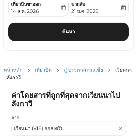
เที่ยวบินขาออก
ขากลับ
today
today
fc-booking-departure-date-aria-label
fc-booking-return-date-ari
14 ส.ค. 2026
21 ส.ค. 2026
ค้นหา
หน้าหลัก
เที่ยวบิน
สู่ ประเทศมาเลเซีย
เวียนนา
- ลังกาวี
ค่าโดยสารที่ถูกที่สุดจากเวียนนาไป
ลองอัปเดตเส้นทางของคุณ (ต้นทางและ/หรือปลายทาง) หรือเลื
ลังกาวี
จาก
close