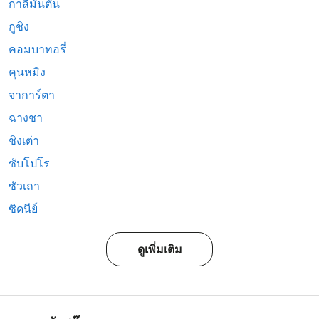
กาลีมันตัน
กูชิง
คอมบาทอรี่
คุนหมิง
จาการ์ตา
ฉางชา
ชิงเต่า
ซับโปโร
ซัวเถา
ซิดนีย์
ดูเพิ่มเติม