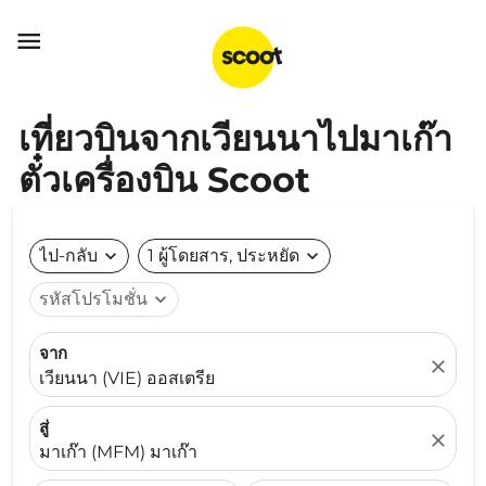

เที่ยวบินจากเวียนนาไปมาเก๊า
ตั๋วเครื่องบิน Scoot
ไป-กลับ
expand_more
1 ผู้โดยสาร, ประหยัด
expand_more
รหัสโปรโมชั่น
expand_more
จาก
close
เวียนนา (VIE) ออสเตรีย
สู่
close
มาเก๊า (MFM) มาเก๊า