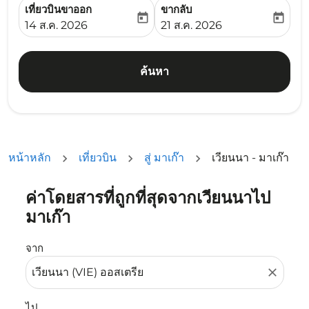
เที่ยวบินขาออก
ขากลับ
today
today
fc-booking-departure-date-aria-label
fc-booking-return-date-ari
14 ส.ค. 2026
21 ส.ค. 2026
ค้นหา
หน้าหลัก
เที่ยวบิน
สู่ มาเก๊า
เวียนนา - มาเก๊า
ค่าโดยสารที่ถูกที่สุดจากเวียนนาไป
ลองอัปเดตเส้นทางของคุณ (ต้นทางและ/หรือปลายทาง) หรือเลื
มาเก๊า
จาก
close
ไป