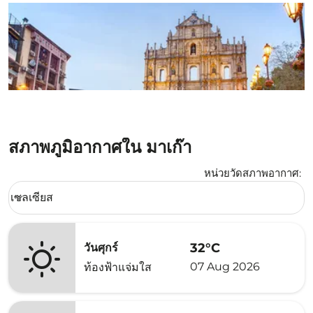
สภาพภูมิอากาศใน มาเก๊า
หน่วยวัดสภาพอากาศ
:
Weather unit option เซลเซียส Selected
เซลเซียส
keyboard_arrow_down
32°C
วันศุกร์
07 Aug 2026
ท้องฟ้าแจ่มใส