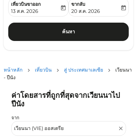
เที่ยวบินขาออก
ขากลับ
today
today
fc-booking-departure-date-aria-label
fc-booking-return-date-ari
13 ส.ค. 2026
20 ส.ค. 2026
ค้นหา
หน้าหลัก
เที่ยวบิน
สู่ ประเทศมาเลเซีย
เวียนนา
- ปีนัง
ค่าโดยสารที่ถูกที่สุดจากเวียนนาไป
ลองอัปเดตเส้นทางของคุณ (ต้นทางและ/หรือปลายทาง) หรือเลื
ปีนัง
จาก
close