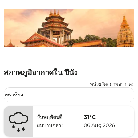
สภาพภูมิอากาศใน ปีนัง
หน่วยวัดสภาพอากาศ
:
Weather unit option เซลเซียส Selected
เซลเซียส
keyboard_arrow_down
31°C
วันพฤหัสบดี
06 Aug 2026
ฝนปานกลาง