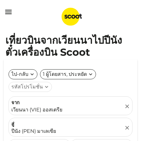

เที่ยวบินจากเวียนนาไปปีนัง
ตั๋วเครื่องบิน Scoot
ไป-กลับ
expand_more
1 ผู้โดยสาร, ประหยัด
expand_more
รหัสโปรโมชั่น
expand_more
จาก
close
เวียนนา (VIE) ออสเตรีย
สู่
close
ปีนัง (PEN) มาเลเซีย