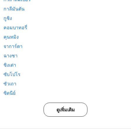
กาลีมันตัน
กูชิง
คอมบาทอรี่
คุนหมิง
จาการ์ตา
ฉางชา
ชิงเต่า
ซับโปโร
ซัวเถา
ซิดนีย์
ดูเพิ่มเติม