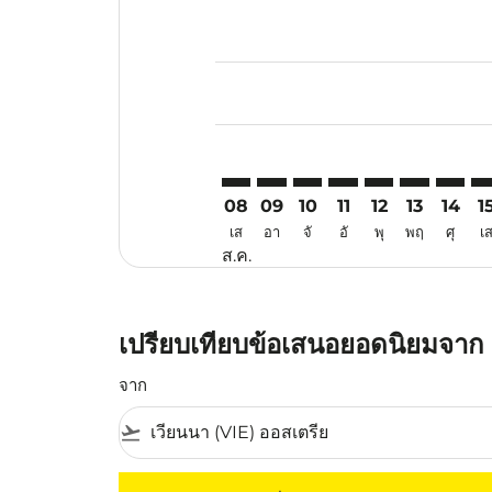
Displaying fares for สิงหาคม-202
VIE–KUA: cmp-view-offers-discla
VIE–KUA: cmp-view-offers-di
VIE–KUA: cmp-view-offer
VIE–KUA: cmp-view-o
VIE–KUA: cmp-vi
VIE–KUA: c
VIE–KU
VI
08
09
10
11
12
13
14
1
เส
อา
จั
อั
พุ
พฤ
ศุ
เ
ส.ค.
เปรียบเทียบข้อเสนอยอดนิยมจาก 
จาก
flight_takeoff
ไม่มีค่าโดยสารที่ตรงกับเกณฑ์การคัดกรองของค