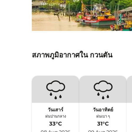
สภาพภูมิอากาศใน กวนตัน
วันเสาร์
วันอาทิตย์
ฝนปานกลาง
ฝนเบา ๆ
33°C
31°C