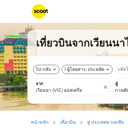
เที่ยวบินจากเวียนนา
ไป-กลับ
expand_more
1 ผู้โดยสาร, ประหยัด
expand_more
รหัส
จาก
สู่
close
หน้าหลัก
เที่ยวบิน
สู่ ประเทศมาเลเซีย