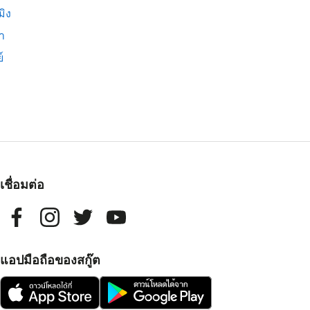
มิง
่า
์
เชื่อมต่อ
แอปมือถือของสกู๊ต