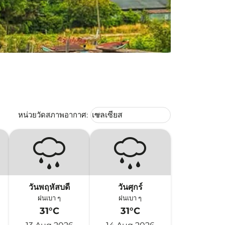
Weather unit option เซลเซียส Selec
หน่วยวัดสภาพอากาศ
:
เซลเซียส
keyboard_arrow_down
วันพฤหัสบดี
วันศุกร์
ฝนเบา ๆ
ฝนเบา ๆ
31°C
31°C