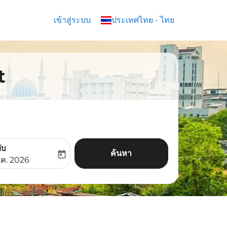
เข้าสู่ระบบ
keyboard_arrow_down
ประเทศไทย
-
ไทย
t
ับ
ค้นหา
today
aria-label
ooking-return-date-aria-label
.ค. 2026