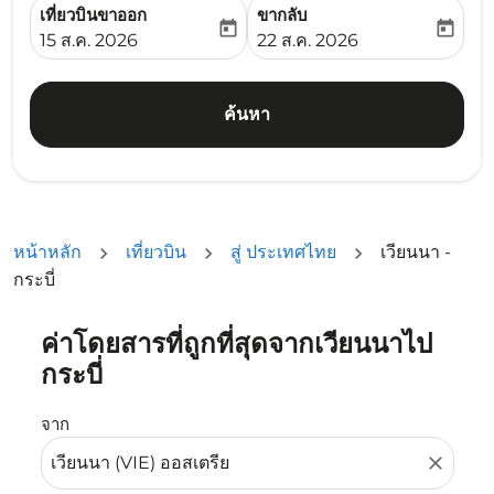
เที่ยวบินขาออก
ขากลับ
today
today
fc-booking-departure-date-aria-label
fc-booking-return-date-ari
15 ส.ค. 2026
22 ส.ค. 2026
ค้นหา
หน้าหลัก
เที่ยวบิน
สู่ ประเทศไทย
เวียนนา -
กระบี่
ค่าโดยสารที่ถูกที่สุดจากเวียนนาไป
ลองอัปเดตเส้นทางของคุณ (ต้นทางและ/หรือปลายทาง) หรือเลื
กระบี่
จาก
close