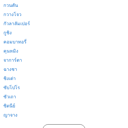
กวนตัน
กวางโจว
กัวลาลัมเปอร์
กูชิง
คอมบาทอรี่
คุนหมิง
จาการ์ตา
ฉางชา
ชิงเต่า
ซับโปโร
ซัวเถา
ซิดนีย์
ญาจาง