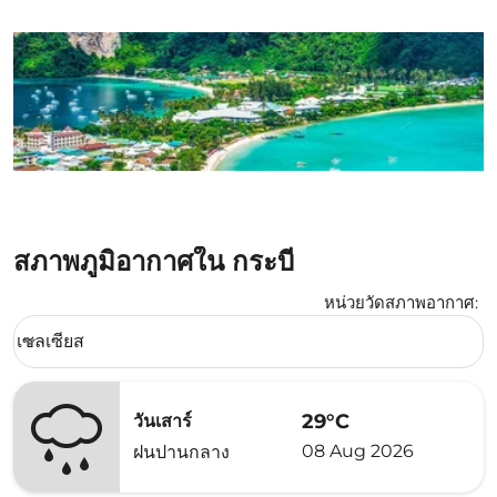
สภาพภูมิอากาศใน กระบี่
หน่วยวัดสภาพอากาศ
:
Weather unit option เซลเซียส Selected
เซลเซียส
keyboard_arrow_down
29°C
วันเสาร์
08 Aug 2026
ฝนปานกลาง