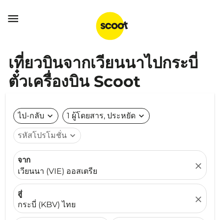

เที่ยวบินจากเวียนนาไปกระบี่
ตั๋วเครื่องบิน Scoot
ไป-กลับ
expand_more
1 ผู้โดยสาร, ประหยัด
expand_more
รหัสโปรโมชั่น
expand_more
จาก
close
เวียนนา (VIE) ออสเตรีย
สู่
close
กระบี่ (KBV) ไทย