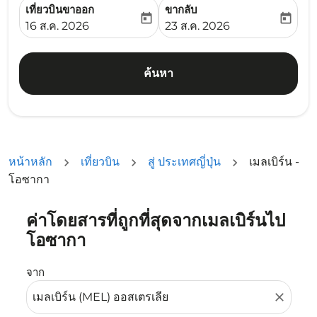
เที่ยวบินขาออก
ขากลับ
today
today
fc-booking-departure-date-aria-label
fc-booking-return-date-ari
16 ส.ค. 2026
23 ส.ค. 2026
ค้นหา
หน้าหลัก
เที่ยวบิน
สู่ ประเทศญี่ปุ่น
เมลเบิร์น -
โอซากา
ค่าโดยสารที่ถูกที่สุดจากเมลเบิร์นไป
ลองอัปเดตเส้นทางของคุณ (ต้นทางและ/หรือปลายทาง) หรือเลื
โอซากา
จาก
close