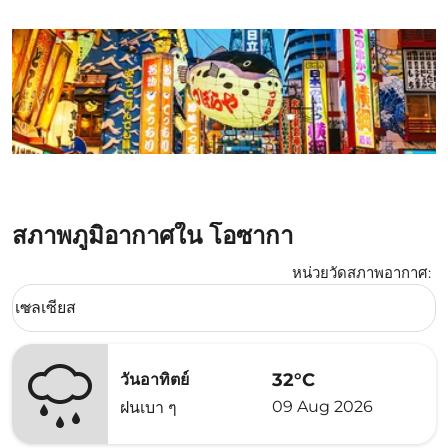
สภาพภูมิอากาศใน โอซากา
หน่วยวัดสภาพอากาศ
:
Weather unit option เซลเซียส Selected
เซลเซียส
keyboard_arrow_down
32°C
วันอาทิตย์
09 Aug 2026
ฝนเบา ๆ