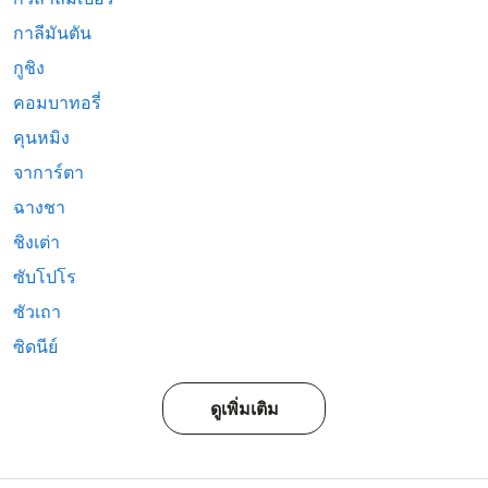
กาลีมันตัน
กูชิง
คอมบาทอรี่
คุนหมิง
จาการ์ตา
ฉางชา
ชิงเต่า
ซับโปโร
ซัวเถา
ซิดนีย์
ดูเพิ่มเติม