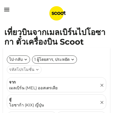

เที่ยวบินจากเมลเบิร์นไปโอซา
กา ตั๋วเครื่องบิน Scoot
ไป-กลับ
expand_more
1 ผู้โดยสาร, ประหยัด
expand_more
รหัสโปรโมชั่น
expand_more
จาก
close
เมลเบิร์น (MEL) ออสเตรเลีย
สู่
close
โอซาก้า (KIX) ญี่ปุ่น