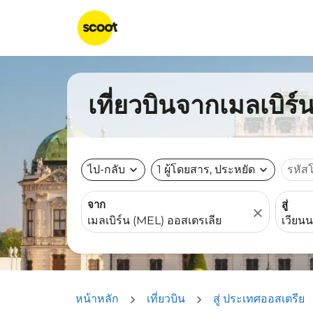
เที่ยวบินจากเมลเบิร์
ไป-กลับ
expand_more
1 ผู้โดยสาร, ประหยัด
expand_more
รหัส
จาก
สู่
close
หน้าหลัก
เที่ยวบิน
สู่ ประเทศออสเตรีย