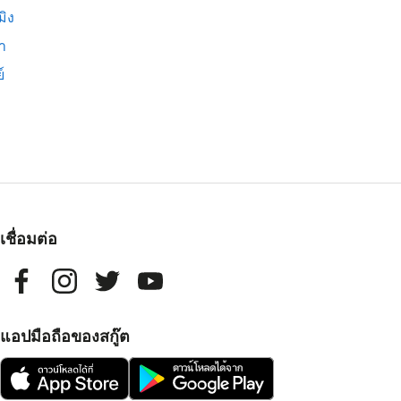
มิง
่า
์
เชื่อมต่อ
แอปมือถือของสกู๊ต