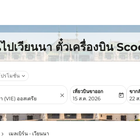
นไปเวียนนา ตั๋วเครื่องบิน Sc
โปรโมชั่น
expand_more
เที่ยวบินขาออก
ขากล
close
today
fc-booking-departure-date-
fc-b
15 ส.ค. 2026
22 ส
เมลเบิร์น - เวียนนา