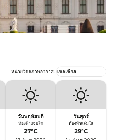
Weather unit option เซลเซียส Selec
หน่วยวัดสภาพอากาศ
:
เซลเซียส
keyboard_arrow_down
วันพฤหัสบดี
วันศุกร์
ท้องฟ้าแจ่มใส
ท้องฟ้าแจ่มใส
27°C
29°C