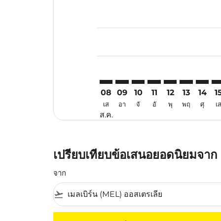
Displaying fares for สิงหาคม-202
MEL–VIE: cmp-view-offers-discla
MEL–VIE: cmp-view-offers-di
MEL–VIE: cmp-view-offer
MEL–VIE: cmp-view-o
MEL–VIE: cmp-vi
MEL–VIE: c
MEL–VI
ME
08
09
10
11
12
13
14
1
เส
อา
จั
อั
พุ
พฤ
ศุ
เ
ส.ค.
เปรียบเทียบข้อเสนอยอดนิยมจาก เ
จาก
flight_takeoff
ไม่มีค่าโดยสารที่ตรงกับเกณฑ์การคัดกรองของค