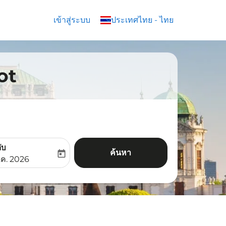
เข้าสู่ระบบ
keyboard_arrow_down
ประเทศไทย
-
ไทย
oot
ับ
ค้นหา
today
aria-label
ooking-return-date-aria-label
.ค. 2026