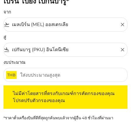
เบิร์น ไปยัง เปกันบารู*
จาก
flight_takeoff
close
สู่
flight_land
close
งบประมาณ
THB
ไม่มีค่าโดยสารที่ตรงกับเกณฑ์การคัดกรองของคุณ โปรดปรับต
ไม่มีค่าโดยสารที่ตรงกับเกณฑ์การคัดกรองของคุณ
โปรดปรับตัวกรองของคุณ
*ราคาตั๋วเครื่องบินที่ดีที่สุดถูกค้นพบแล้วจากผู้อื่น 48 ชั่วโมงที่ผ่านมา