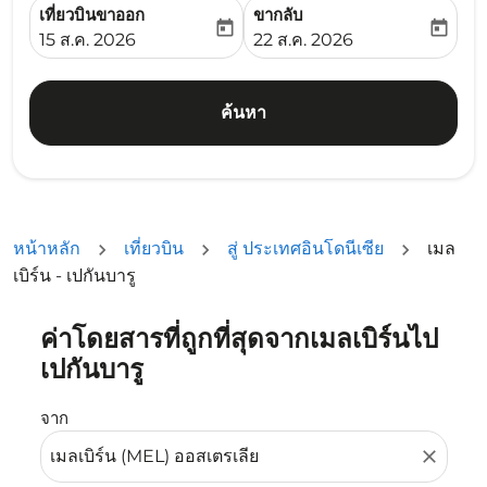
เที่ยวบินขาออก
ขากลับ
today
today
fc-booking-departure-date-aria-label
fc-booking-return-date-ari
15 ส.ค. 2026
22 ส.ค. 2026
ค้นหา
หน้าหลัก
เที่ยวบิน
สู่ ประเทศอินโดนีเซีย
เมล
เบิร์น - เปกันบารู
ค่าโดยสารที่ถูกที่สุดจากเมลเบิร์นไป
ลองอัปเดตเส้นทางของคุณ (ต้นทางและ/หรือปลายทาง) หรือเลื
เปกันบารู
จาก
close