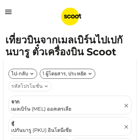

เที่ยวบินจากเมลเบิร์นไปเปกั
นบารู ตั๋วเครื่องบิน Scoot
ไป-กลับ
expand_more
1 ผู้โดยสาร, ประหยัด
expand_more
รหัสโปรโมชั่น
expand_more
จาก
close
เมลเบิร์น (MEL) ออสเตรเลีย
สู่
close
เปกันบารู (PKU) อินโดนีเซีย