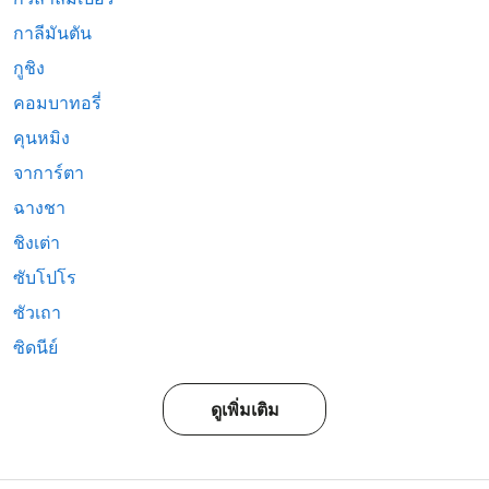
กาลีมันตัน
กูชิง
คอมบาทอรี่
คุนหมิง
จาการ์ตา
ฉางชา
ชิงเต่า
ซับโปโร
ซัวเถา
ซิดนีย์
ดูเพิ่มเติม